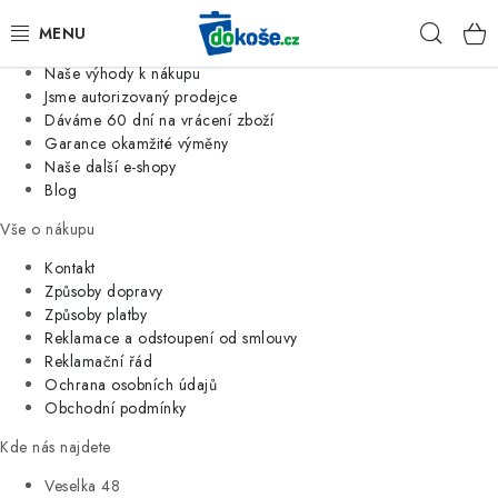
Informace o nás
Hleda
Jsme tradiční česká firma
Naše výhody k nákupu
KOŠE
Jsme autorizovaný prodejce
Dáváme 60 dní na vrácení zboží
Garance okamžité výměny
SÁČKY
Naše další e-shopy
Blog
KOUPELNA
Vše o nákupu
KUCHYNĚ
Kontakt
Způsoby dopravy
Způsoby platby
ORGANIZACE
Reklamace a odstoupení od smlouvy
Reklamační řád
DOMÁCNOST
Ochrana osobních údajů
Obchodní podmínky
ÚKLID
Kde nás najdete
Veselka 48