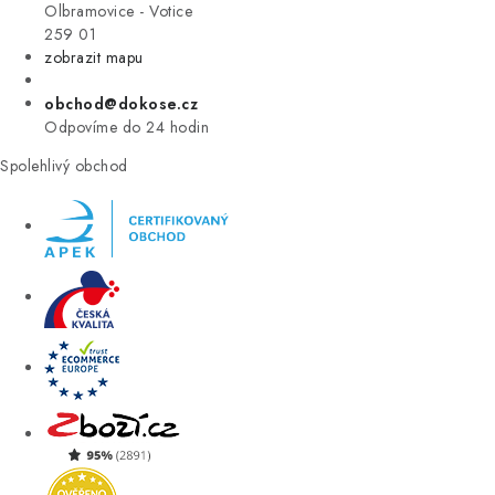
VÝPRODEJ
Olbramovice - Votice
259 01
zobrazit mapu
ZNAČKY
obchod@dokose.cz
Úvod
Kontakt
Blog
Obchodní podmínky
Odpovíme do 24 hodin
Moje objednávka
Spolehlivý obchod