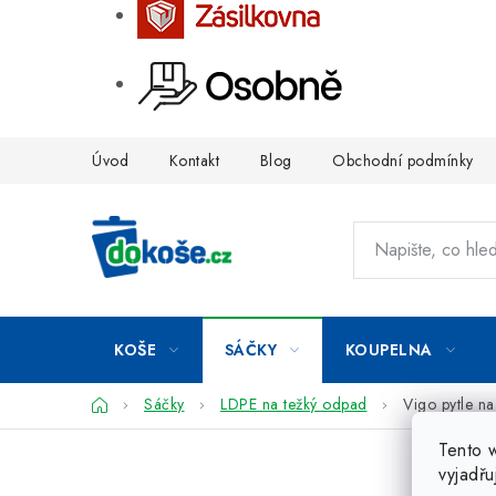
Přejít
Úvod
Kontakt
Blog
Obchodní podmínky
na
obsah
KOŠE
SÁČKY
KOUPELNA
Domů
Sáčky
LDPE na težký odpad
Vigo pytle n
Tento 
vyjadřu