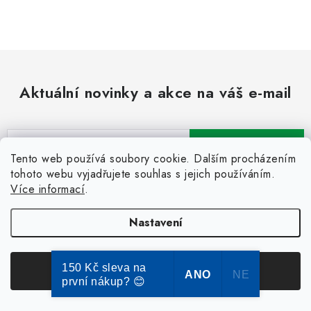
Aktuální novinky a akce na váš e-mail
E-mail
PŘIHLÁSIT SE
Tento web používá soubory cookie. Dalším procházením
tohoto webu vyjadřujete souhlas s jejich používáním.
Vložením e-mailu souhlasíte s
podmínkami ochrany osobních údajů
Více informací
.
Nastavení
Pomůžeme vám s výběrem
150 Kč sleva na
Souhlasím
Potřebujete s něčím poradit? Jsme tu pro vás!
ANO
NE
první nákup? 😊
obchod
@
dokose.cz