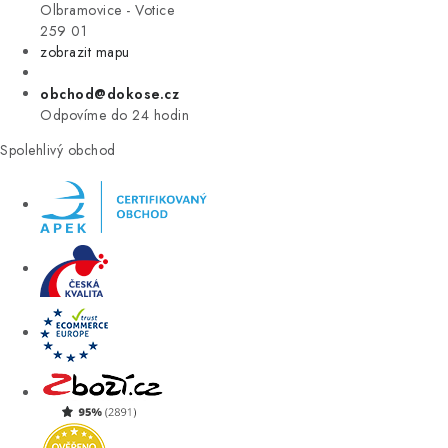
VÝPRODEJ
Olbramovice - Votice
259 01
zobrazit mapu
ZNAČKY
obchod@dokose.cz
Úvod
Kontakt
Blog
Obchodní podmínky
Odpovíme do 24 hodin
Moje objednávka
Spolehlivý obchod