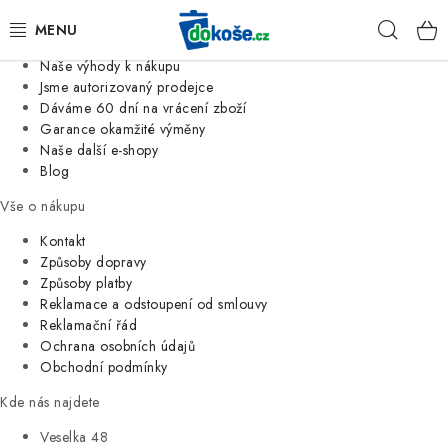
Informace o nás
Hleda
Jsme tradiční česká firma
Naše výhody k nákupu
KOŠE
Jsme autorizovaný prodejce
Dáváme 60 dní na vrácení zboží
Garance okamžité výměny
SÁČKY
Naše další e-shopy
Blog
KOUPELNA
Vše o nákupu
KUCHYNĚ
Kontakt
Způsoby dopravy
Způsoby platby
ORGANIZACE
Reklamace a odstoupení od smlouvy
Reklamační řád
DOMÁCNOST
Ochrana osobních údajů
Obchodní podmínky
ÚKLID
Kde nás najdete
Veselka 48