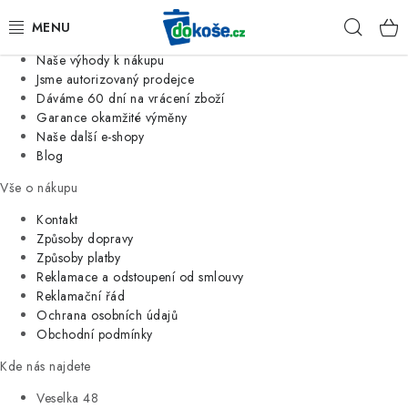
Informace o nás
Hleda
Jsme tradiční česká firma
Naše výhody k nákupu
KOŠE
Jsme autorizovaný prodejce
Dáváme 60 dní na vrácení zboží
Garance okamžité výměny
SÁČKY
Naše další e-shopy
Blog
KOUPELNA
Vše o nákupu
KUCHYNĚ
Kontakt
Způsoby dopravy
Způsoby platby
ORGANIZACE
Reklamace a odstoupení od smlouvy
Reklamační řád
DOMÁCNOST
Ochrana osobních údajů
Obchodní podmínky
ÚKLID
Kde nás najdete
Veselka 48