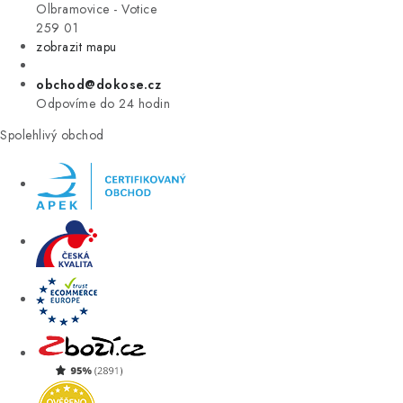
VÝPRODEJ
Olbramovice - Votice
259 01
zobrazit mapu
ZNAČKY
obchod@dokose.cz
Úvod
Kontakt
Blog
Obchodní podmínky
Odpovíme do 24 hodin
Moje objednávka
Spolehlivý obchod