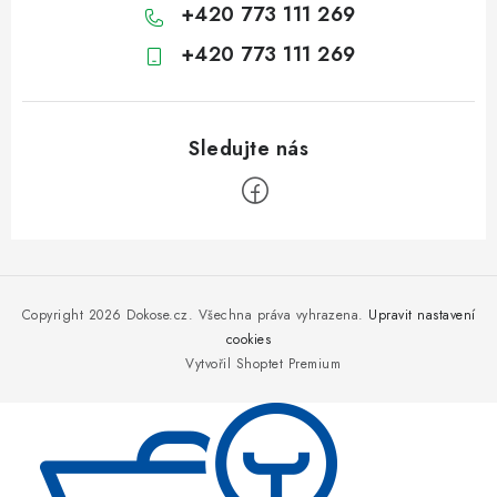
+420 773 111 269
+420 773 111 269
Z
á
p
Copyright 2026
Dokose.cz
. Všechna práva vyhrazena.
Upravit nastavení
a
cookies
Vytvořil Shoptet Premium
t
í