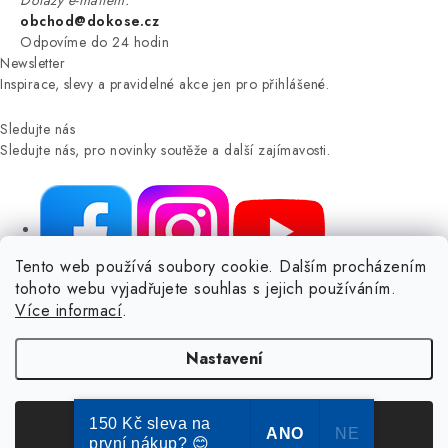
Dotazy e-mailem:
obchod@dokose.cz
Odpovíme do 24 hodin
Newsletter
Inspirace, slevy a pravidelné akce jen pro přihlášené.
Sledujte nás
Sledujte nás, pro novinky soutěže a další zajímavosti.
Tento web používá soubory cookie. Dalším procházením
tohoto webu vyjadřujete souhlas s jejich používáním.
NIKARO, s.r.o.
- Dokoše.cz, Veselka 48, 259 01 Olbramovice -
Více informací
.
Votice, ČESKÁ REPUBLIKA
Podle zákona o evidenci tržeb je prodávající povinen vystavit
Nastavení
kupujícímu účtenku.
Zároveň je povinen zaevidovat přijatou tržbu u správce daně online; v
případě technického výpadku pak nejpozději do 48 hodin.
150 Kč sleva na
Souhlasím
ANO
NE
první nákup? 😊