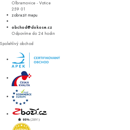
VÝPRODEJ
Olbramovice - Votice
259 01
zobrazit mapu
ZNAČKY
obchod@dokose.cz
Úvod
Kontakt
Blog
Obchodní podmínky
Odpovíme do 24 hodin
Moje objednávka
Spolehlivý obchod