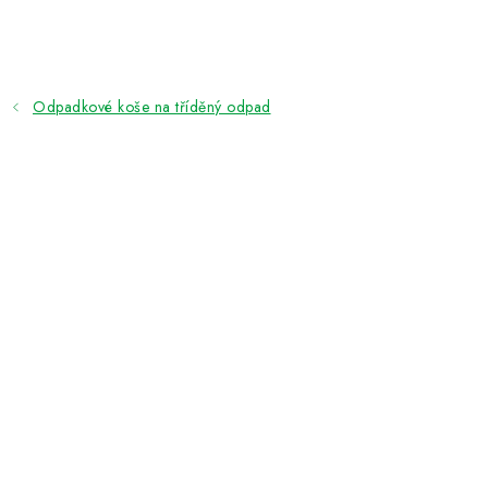
Přejít
na
obsah
Odpadkové koše na tříděný odpad