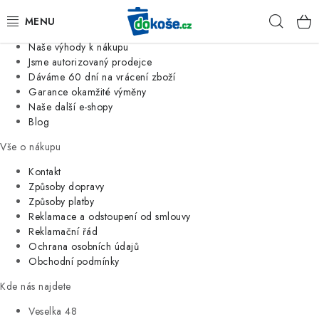
Informace o nás
Hleda
Jsme tradiční česká firma
Naše výhody k nákupu
KOŠE
Jsme autorizovaný prodejce
Dáváme 60 dní na vrácení zboží
Garance okamžité výměny
SÁČKY
Naše další e-shopy
Blog
KOUPELNA
Vše o nákupu
KUCHYNĚ
Kontakt
Způsoby dopravy
Způsoby platby
ORGANIZACE
Reklamace a odstoupení od smlouvy
Reklamační řád
DOMÁCNOST
Ochrana osobních údajů
Obchodní podmínky
ÚKLID
Kde nás najdete
Veselka 48