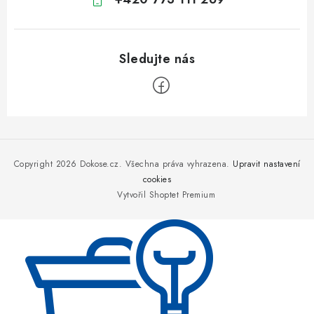
Z
á
p
Copyright 2026
Dokose.cz
. Všechna práva vyhrazena.
Upravit nastavení
a
cookies
Vytvořil Shoptet Premium
t
í