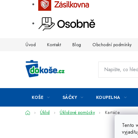
Přejít
Úvod
Kontakt
Blog
Obchodní podmínky
na
obsah
KOŠE
SÁČKY
KOUPELNA
Domů
Úklid
Úklidové pomůcky
Kartáče
Tento 
vyjadřu