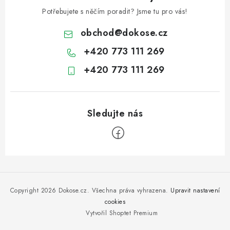
Potřebujete s něčím poradit? Jsme tu pro vás!
obchod
@
dokose.cz
+420 773 111 269
+420 773 111 269
Z
á
p
Copyright 2026
Dokose.cz
. Všechna práva vyhrazena.
Upravit nastavení
a
cookies
Vytvořil Shoptet Premium
t