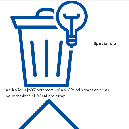
í
Specialista
na koše
Největší sortiment košů v ČR: od kompaktních až
po profesionální řešení pro firmy