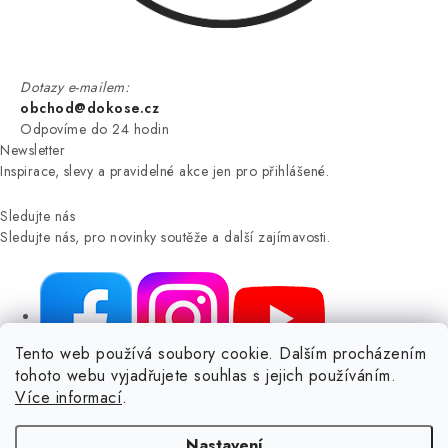
Dotazy e-mailem:
obchod@dokose.cz
Odpovíme do 24 hodin
Newsletter
Inspirace, slevy a pravidelné akce jen pro přihlášené.
Sledujte nás
Sledujte nás, pro novinky soutěže a další zajímavosti.
Tento web používá soubory cookie. Dalším procházením
tohoto webu vyjadřujete souhlas s jejich používáním.
NIKARO, s.r.o.
- Dokoše.cz, Veselka 48, 259 01 Olbramovice -
Více informací
.
Votice, ČESKÁ REPUBLIKA
Podle zákona o evidenci tržeb je prodávající povinen vystavit
Nastavení