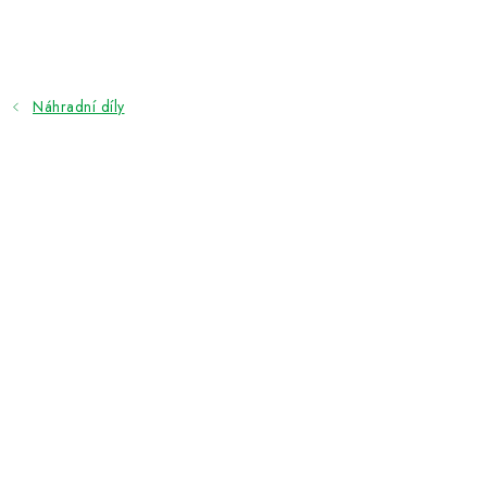
Přejít
na
obsah
Náhradní díly