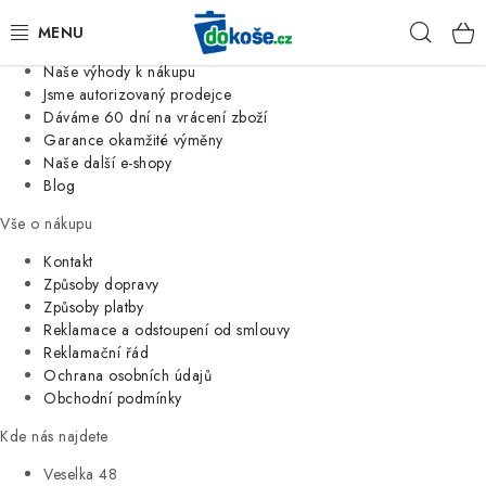
Informace o nás
Hleda
Jsme tradiční česká firma
Naše výhody k nákupu
KOŠE
Jsme autorizovaný prodejce
Dáváme 60 dní na vrácení zboží
Garance okamžité výměny
SÁČKY
Naše další e-shopy
Blog
KOUPELNA
Vše o nákupu
KUCHYNĚ
Kontakt
Způsoby dopravy
Způsoby platby
ORGANIZACE
Reklamace a odstoupení od smlouvy
Reklamační řád
DOMÁCNOST
Ochrana osobních údajů
Obchodní podmínky
ÚKLID
Kde nás najdete
Veselka 48