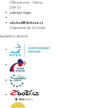
VÝPRODEJ
Olbramovice - Votice
259 01
zobrazit mapu
ZNAČKY
obchod@dokose.cz
Úvod
Kontakt
Blog
Obchodní podmínky
Odpovíme do 24 hodin
Moje objednávka
Spolehlivý obchod