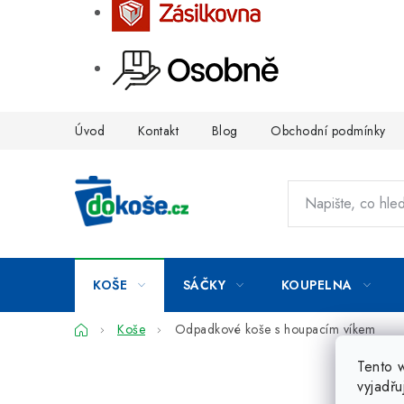
Přejít
Úvod
Kontakt
Blog
Obchodní podmínky
na
obsah
KOŠE
SÁČKY
KOUPELNA
Domů
Koše
Odpadkové koše s houpacím víkem
Tento 
vyjadřu