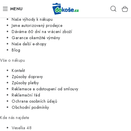
Informace o nás
Hleda
Jsme tradiční česká firma
Naše výhody k nákupu
KOŠE
Jsme autorizovaný prodejce
Dáváme 60 dní na vrácení zboží
Garance okamžité výměny
SÁČKY
Naše další e-shopy
Blog
KOUPELNA
Vše o nákupu
KUCHYNĚ
Kontakt
Způsoby dopravy
Způsoby platby
ORGANIZACE
Reklamace a odstoupení od smlouvy
Reklamační řád
DOMÁCNOST
Ochrana osobních údajů
Obchodní podmínky
ÚKLID
Kde nás najdete
Veselka 48