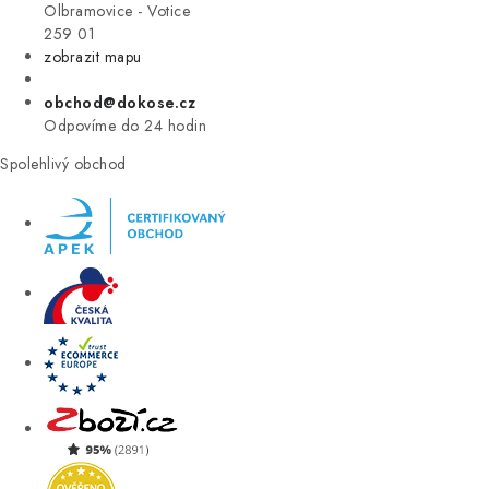
VÝPRODEJ
Olbramovice - Votice
259 01
zobrazit mapu
ZNAČKY
obchod@dokose.cz
Úvod
Kontakt
Blog
Obchodní podmínky
Odpovíme do 24 hodin
Moje objednávka
Spolehlivý obchod