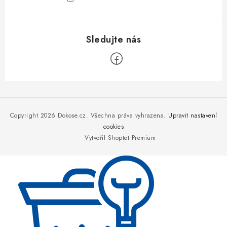
Z
á
p
Copyright 2026
Dokose.cz
. Všechna práva vyhrazena.
Upravit nastavení
a
cookies
Vytvořil Shoptet Premium
t
í