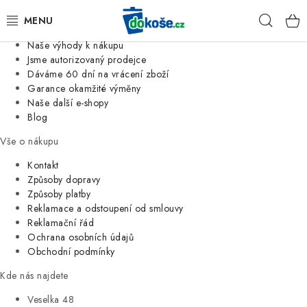
Informace o nás
Hleda
Jsme tradiční česká firma
Naše výhody k nákupu
KOŠE
Jsme autorizovaný prodejce
Dáváme 60 dní na vrácení zboží
Garance okamžité výměny
SÁČKY
Naše další e-shopy
Blog
KOUPELNA
Vše o nákupu
KUCHYNĚ
Kontakt
Způsoby dopravy
Způsoby platby
ORGANIZACE
Reklamace a odstoupení od smlouvy
Reklamační řád
DOMÁCNOST
Ochrana osobních údajů
Obchodní podmínky
ÚKLID
Kde nás najdete
Veselka 48