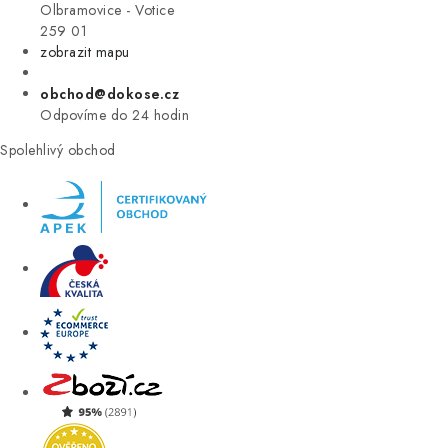
VÝPRODEJ
Olbramovice - Votice
259 01
zobrazit mapu
ZNAČKY
obchod@dokose.cz
Úvod
Kontakt
Blog
Obchodní podmínky
Odpovíme do 24 hodin
Moje objednávka
Spolehlivý obchod