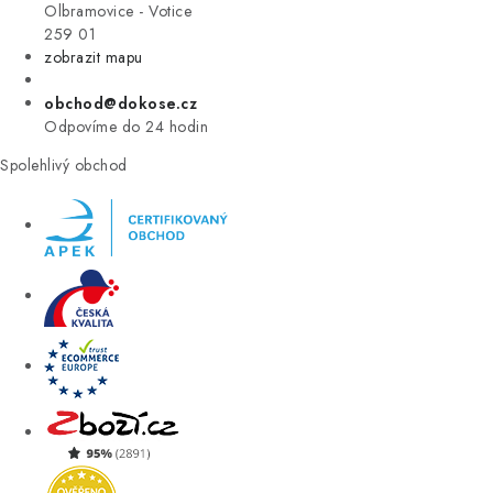
VÝPRODEJ
Olbramovice - Votice
259 01
zobrazit mapu
ZNAČKY
obchod@dokose.cz
Úvod
Kontakt
Blog
Obchodní podmínky
Odpovíme do 24 hodin
Moje objednávka
Spolehlivý obchod