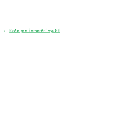
Přejít
na
obsah
Koše pro komerční využití