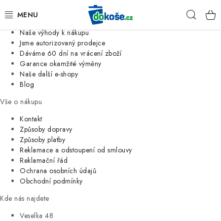
Informace o nás
Hleda
Jsme tradiční česká firma
Naše výhody k nákupu
KOŠE
Jsme autorizovaný prodejce
Dáváme 60 dní na vrácení zboží
Garance okamžité výměny
SÁČKY
Naše další e-shopy
Blog
KOUPELNA
Vše o nákupu
KUCHYNĚ
Kontakt
Způsoby dopravy
Způsoby platby
ORGANIZACE
Reklamace a odstoupení od smlouvy
Reklamační řád
DOMÁCNOST
Ochrana osobních údajů
Obchodní podmínky
ÚKLID
Kde nás najdete
Veselka 48