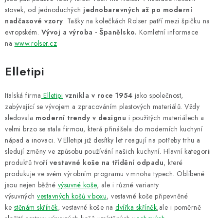
stovek, od jednoduchých
jednobarevných až po moderní
nadčasové vzory
. Tašky na kolečkách Rolser patří mezi špičku na
evropském.
Vývoj a výroba - Španělsko.
Komletní informace
na
www.rolser.cz
Elletipi
Italská firma
Elletipi
vznikla v roce 1954
jako společnost,
zabývající se vývojem a zpracováním plastových materiálů. Vždy
sledovala
moderní trendy v designu
i použitých materiálech a
velmi brzo se stala firmou, která přinášela do moderních kuchyní
nápad a inovaci. V Elletipi již desítky let reagují na potřeby trhu a
sledují změny ve způsobu používání našich kuchyní. Hlavní kategorii
produktů tvoří
vestavné koše na třídění odpadu
, které
produkuje ve svém výrobním programu v mnoha typech. Oblíbené
jsou nejen běžné
výsuvné koše
, ale i různé varianty
výsuvných
vestavných košů v boxu
, vestavné koše připevněné
ke
stěnám skříněk
, vestavné koše na
dvířka skříněk
,ale i poměrně