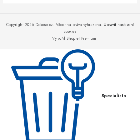
Z
á
p
Copyright 2026
Dokose.cz
. Všechna práva vyhrazena.
Upravit nastavení
a
cookies
Vytvořil Shoptet Premium
t
í
Specialista