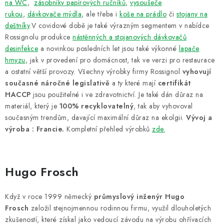
na WC
,
zásobníky papírových ručníků
,
vysoušeče
rukou
,
dávkovače mýdla
, ale třeba i
koše na prádlo
či
stojany na
deštníky
.V covidové době je také výrazným segmentem v nabídce
Rossignolu produkce
nástěnných a stojanových dávkovačů
desinfekce
a novinkou posledních let jsou také výkonné
lapače
hmyzu
, jak v provedení pro domácnost, tak ve verzi pro restaurace
a ostatní větší provozy. Všechny výrobky firmy Rossignol
vyhovují
současné náročné legislativě
a ty které mají
certifikát
HACCP
jsou použitelné i ve zdravotnictví. Je také dán důraz na
materiál, který je
100% recyklovatelný
, tak aby vyhovoval
současným trendům, davající maximální důraz na ekolgii.
Vývoj a
výroba : Francie.
Kompletní přehled výrobků
zde.
Hugo Frosch
Když v roce 1999 německý
průmyslový inženýr Hugo
Frosch
založil stejnojmennou rodinnou firmu, využil dlouholetých
zkušeností, které získal jako vedoucí závodu na výrobu ohřívacích