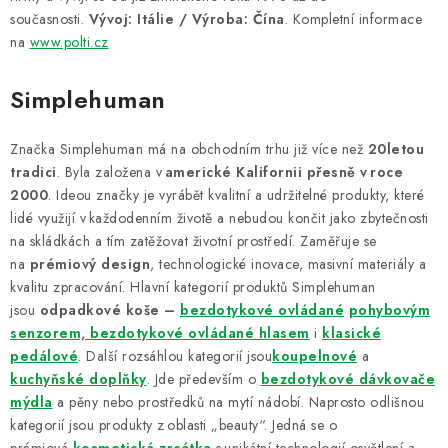
současnosti.
Vývoj: Itálie / Výroba: Čína
. Kompletní informace
na
www.polti.cz
Simplehuman
Značka Simplehuman má na obchodním trhu již více než
20letou
tradici
. Byla založena v
americké Kalifornii přesně v roce
2000
. Ideou značky je vyrábět kvalitní a udržitelné produkty, které
lidé využijí v každodenním životě a nebudou končit jako zbytečnosti
na skládkách a tím zatěžovat životní prostředí. Zaměřuje se
na
prémiový design
, technologické inovace, masivní materiály a
kvalitu zpracování. Hlavní kategorií produktů Simplehuman
jsou
odpadkové koše –
bezdotykové ovládané
pohybovým
senzorem, bezdotykové ovládané hlasem
i
klasické
pedálové
. Další rozsáhlou kategorií jsou
koupelnové
a
kuchyňské doplňky
. Jde především o
bezdotykové dávkovače
mýdla
a pěny nebo prostředků na mytí nádobí. Naprosto odlišnou
kategorií jsou produkty z oblasti „beauty“. Jedná se o