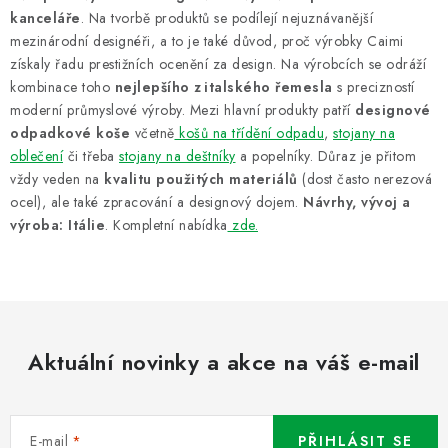
kanceláře
. Na tvorbě produktů se podílejí nejuznávanější
mezinárodní designéři, a to je také důvod, proč výrobky Caimi
získaly řadu prestižních ocenění za design. Na výrobcích se odráží
kombinace toho
nejlepšího z italského řemesla
s precizností
moderní průmyslové výroby. Mezi hlavní produkty patří
designové
odpadkové koše
včetně
košů na třídění odpadu
,
stojany na
oblečení
či třeba
stojany na deštníky
a popelníky. Důraz je přitom
vždy veden na
kvalitu použitých materiálů
(dost často nerezová
ocel), ale také zpracování a designový dojem.
Návrhy, vývoj a
výroba: Itálie
. Kompletní nabídka
zde.
Aktuální novinky a akce na váš e-mail
E-mail
PŘIHLÁSIT SE