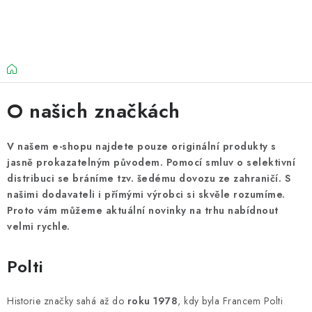
Přejít
na
obsah
Domů
O našich značkách
V našem e-shopu najdete pouze originální produkty s
jasně prokazatelným původem. Pomocí smluv o selektivní
distribuci se bráníme tzv. šedému dovozu ze zahraničí. S
našimi dodavateli i přímými výrobci si skvěle rozumíme.
Proto vám můžeme aktuální novinky na trhu nabídnout
velmi rychle.
Polti
Historie značky sahá až do
roku 1978
, kdy byla Francem Polti