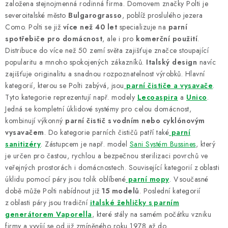
založena stejnojmenná rodinná firma. Domovem značky Polti je
severoitalské město
Bulgarograsso
, poblíž proslulého jezera
Como. Polti se již
více než 40 let
specializuje na
parní
spotřebiče pro domácnost
, ale i pro
komerční použití
.
Distribuce do více než 50 zemí světa zajišťuje značce stoupající
popularitu a mnoho spokojených zákazníků.
Italský design
navíc
zajišťuje originalitu a snadnou rozpoznatelnost výrobků. Hlavní
kategorií, kterou se Polti zabývá, jsou
parní čističe a vysavače
.
Tyto kategorie reprezentují např. modely
Lecoaspira
a
Unico
.
Jedná se kompletní úklidové systémy pro celou domácnost,
kombinují výkonný
parní čistič
s vodním nebo cyklónovým
vysavačem
. Do kategorie parních čističů patří také
parní
sanitizéry
. Zástupcem je např. model
Sani Systém Bussines
, který
je určen pro častou, rychlou a bezpečnou sterilizaci povrchů ve
veřejných prostorách i domácnostech. Související kategorií z oblasti
úklidu pomocí páry jsou tolik oblíbené
parní mopy
. V současné
době může Polti nabídnout již
15 modelů
. Poslední kategorií
z oblasti páry jsou tradiční
italské žehličky s parním
generátorem Vaporella
, které stály na samém počátku vzniku
firmy a vyvíjí se od již zmíněného roku 1978 až do