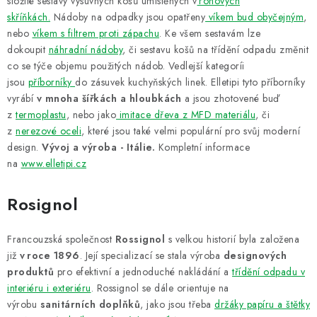
složité sestavy výsuvných košů umístěných v
rohových
skříňkách.
Nádoby na odpadky jsou opatřeny
víkem bud obyčejným
,
nebo
víkem s filtrem proti zápachu
. Ke všem sestavám lze
dokoupit
náhradní nádoby
, či sestavu košů na třídění odpadu změnit
co se týče objemu použitých nádob. Vedlejší kategoríi
jsou
příborníky
do zásuvek kuchyňských linek. Elletipi tyto příborníky
vyrábí
v mnoha šířkách a hloubkách
a jsou zhotovené buď
z
termoplastu
, nebo jako
imitace dřeva z MFD materiálu
, či
z
nerezové oceli
, které jsou také velmi populární pro svůj moderní
design.
Vývoj a výroba - Itálie.
Kompletní informace
na
www.elletipi.cz
Rosignol
Francouzská společnost
Rossignol
s velkou historií byla založena
již
v roce 1896
. Její specializací se stala výroba
designových
produktů
pro efektivní a jednoduché nakládání a
třídění odpadu v
interiéru i exteriéru
. Rossignol se dále orientuje na
výrobu
sanitárních doplňků
, jako jsou třeba
držáky papíru a štětky