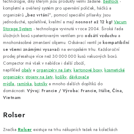
technologie, díky kterým jsou produkty velmi žádané.
Bestlock
-
kompletní a ověřený systém pro upevnění poliček, háčků a
organizérů
„bez vrtání“
, pomocí speciální přísavky. Jsou
jednoduché, spolehlivé, kvalitní a mají
nosnost až 12 kg!
Vacum
Storage System
- technologie vyvinutá v roce 2004. Široká řada
úložných boxů s patentovaným ventilem pro
odsátí vzduchu
a
mnohonásobné zmenšení objemu. Odsávací ventil je
kompatibilní
se všemi známými vysavač
i na evropském trhu. Každoroční
prodej přesahuje více než 30 000 000 kusů vakuových boxů.
Compactor má však v nabídce i další zboží,
například
obaly
a
organizéry na šaty
,
kartonové boxy,
kosmetické
organizéry,
stojany na šaty
,
košíky
,
dávkovače
mýdla
,
ramínka
,
botníky
a mnoho dalších doplňků do
domácnosti.
Vývoj: Francie / Výroba: Francie, Itálie, Čína,
Vietnam
Rolser
Značka
Rolser
existuje na trhu nákupních tašek na kolečkách