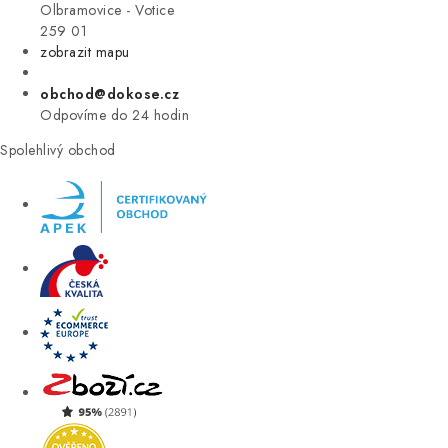
VÝPRODEJ
Olbramovice - Votice
259 01
zobrazit mapu
ZNAČKY
obchod@dokose.cz
Úvod
Kontakt
Blog
Obchodní podmínky
Odpovíme do 24 hodin
Moje objednávka
Spolehlivý obchod