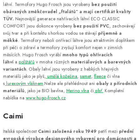
láhví. Termofory Hugo Frosch jsou vyrobeny
bez použití
obávaných změkčovadel „ftalátů“ a mají certifikát kvality
TÜV.
Nejnovější generace nahřívacích láhví ECO CLASSIC
COMFORT jsou dokonce vyrobeny
bez použití PVC
, zachovávají
svůj tvar a při kontaktu s horkou vodou se stávají
příjemně a
měkké
. Termofory neboli onřívací láhve jsou atraktivním doplňkem
při péči o zdraví a termofory zvyšují komfort nejen v zimních
měsících. Hugo Frosch vyrábí
mnoho typů ohřívacích
láhví
a
polštářů
v mnoha různých
materiálových a barevných
variantách
. Obaly lahví jsou vyrobeny z hebkých hřejivých
materiálů jako je plyš,
umělá kožešina
,
samet
,
fleece
či vlna
s
lurexovým vláknem
.Nelze ale přehlédnout ani
obaly z přírodních
materiálů
, jako je BIO bavlna,
Merino vlna
či
plsť.
Kompletní
nabídka na
www.hugo-frosch.cz
Caimi
Italská společnost
Caimi založená roku 1949
patří mezi
přední
evropské výrobce designového vybavení pro domácnosti a