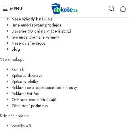
Informace o nás
Hleda
Jsme tradiční česká firma
Naše výhody k nákupu
KOŠE
Jsme autorizovaný prodejce
Dáváme 60 dní na vrácení zboží
Garance okamžité výměny
SÁČKY
Naše další e-shopy
Blog
KOUPELNA
Vše o nákupu
KUCHYNĚ
Kontakt
Způsoby dopravy
Způsoby platby
ORGANIZACE
Reklamace a odstoupení od smlouvy
Reklamační řád
DOMÁCNOST
Ochrana osobních údajů
Obchodní podmínky
ÚKLID
Kde nás najdete
Veselka 48