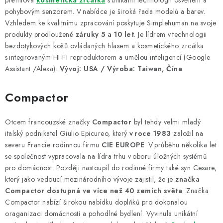
prémiová
kosmetická zrcátka
s unikátní technologií osvětlení a
pohybovým senzorem. V nabídce je široká řada modelů a barev.
Vzhledem ke kvalitnímu zpracování poskytuje Simplehuman na svoje
produkty prodloužené
záruky 5 a 10 let
. Je lídrem v technologii
bezdotykových košů ovládaných hlasem a kosmetického zrcátka
s integrovaným HI-FI reproduktorem a umělou inteligencí (Google
Assistant /Alexa).
Vývoj: USA / Výroba: Taiwan, Čína
Compactor
Otcem francouzské značky
Compactor
byl tehdy velmi mladý
italský podnikatel Giulio Epicureo, který
v roce 1983
založil na
severu Francie rodinnou firmu
CIE EUROPE
. V průběhu několika let
se společnost vypracovala na lídra trhu v oboru úložných systémů
pro domácnost. Později nastoupil do rodinné firmy také syn Cesare,
který jako vedoucí mezinárodního vývoje zajistil, že je
značka
Compactor dostupná ve více než 40 zemích světa
. Značka
Compactor nabízí širokou nabídku doplňků pro dokonalou
oraganizaci domácnosti a pohodlné bydlení. Vyvinula unikátní