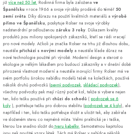
již
více než 50 let.
Rodinná firma byla založena
ve
Španělsku
v roce 1966 a svoje výrobky prodává do téměř
50
zemí světa
. Díky důrazu na použití kvalitních materiálů a
výrobě
přímo ve Španělsku
, poskytuje Rolser na svoje výrobky
nadstandrdní prodlouženou
záruku 3 roky
. Důkazem kvality
produktů jsou miliony spokojených zákazníků, kteří se rádi vracejí
pro nové modely. Ačkoli je značka Rolser na trhu již dlouhou dobu,
neustále
přichází s novými modely
a neustále klade důraz na
nové technologie použité při výrobě. Moderní design a starost o
ekologie je velkým lákadlem pro budoucí zákazníky a v dnešní době
přirozená vlastnost moderní a neustále inovující firmy. Rolser má ve
svém portfoliu širokou nabídku modelů tašek na kolečkách, používá
několik druhů podvozků (
pevný podvozek
,
skládací podvozek
),
všechny podvozky pak mají různý počet kol, takže si vybere nejen
ten, kdo tašku používá při
chůzi do schodů
(
podvozek se 6
koly
), potřebuje tašku pro dobrou stabilitu (
podvozek se 4 koly
), ale
například i ten, kdo tašku potřebuje složit a uložit tak, aby zabírala
ve složeném stavu co nejméně místa. Velmi praktická je i taška,
kterou lze snadno složit do
tvaru kabelky.
Samostatnou kapitolou
jsou pak použité vzory látek. Těch má Rolser v nabídce několik