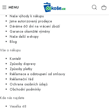
Informace o nás
Hleda
Jsme tradiční česká firma
Naše výhody k nákupu
KOŠE
Jsme autorizovaný prodejce
Dáváme 60 dní na vrácení zboží
Garance okamžité výměny
SÁČKY
Naše další e-shopy
Blog
KOUPELNA
Vše o nákupu
KUCHYNĚ
Kontakt
Způsoby dopravy
Způsoby platby
ORGANIZACE
Reklamace a odstoupení od smlouvy
Reklamační řád
DOMÁCNOST
Ochrana osobních údajů
Obchodní podmínky
ÚKLID
Kde nás najdete
Veselka 48