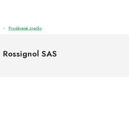
Přejít
na
obsah
Prodávané značky
Rossignol SAS