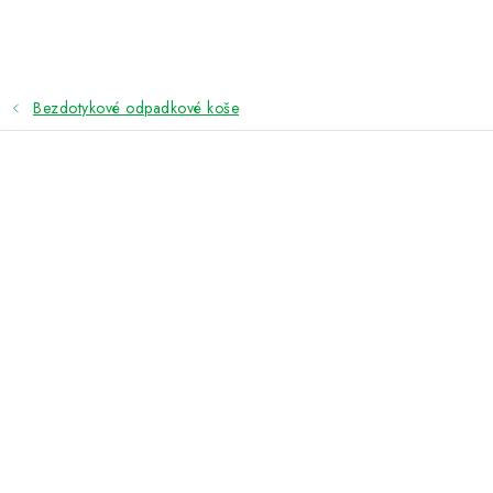
Přejít
na
obsah
Bezdotykové odpadkové koše