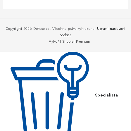
Z
á
p
Copyright 2026
Dokose.cz
. Všechna práva vyhrazena.
Upravit nastavení
a
cookies
Vytvořil Shoptet Premium
t
í
Specialista