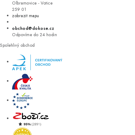
VÝPRODEJ
Olbramovice - Votice
259 01
zobrazit mapu
ZNAČKY
obchod@dokose.cz
Úvod
Kontakt
Blog
Obchodní podmínky
Odpovíme do 24 hodin
Moje objednávka
Spolehlivý obchod