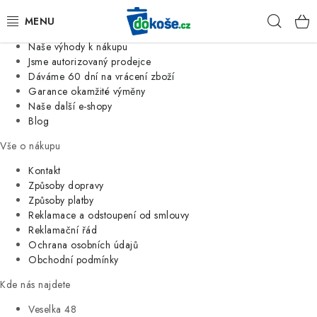
Informace o nás
Hleda
Jsme tradiční česká firma
Naše výhody k nákupu
KOŠE
Jsme autorizovaný prodejce
Dáváme 60 dní na vrácení zboží
Garance okamžité výměny
SÁČKY
Naše další e-shopy
Blog
KOUPELNA
Vše o nákupu
KUCHYNĚ
Kontakt
Způsoby dopravy
Způsoby platby
ORGANIZACE
Reklamace a odstoupení od smlouvy
Reklamační řád
DOMÁCNOST
Ochrana osobních údajů
Obchodní podmínky
ÚKLID
Kde nás najdete
Veselka 48