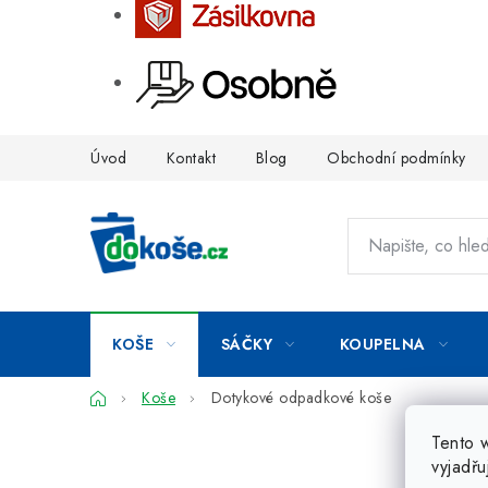
Přejít
Úvod
Kontakt
Blog
Obchodní podmínky
na
obsah
KOŠE
SÁČKY
KOUPELNA
Domů
Koše
Dotykové odpadkové koše
Tento 
vyjadřu