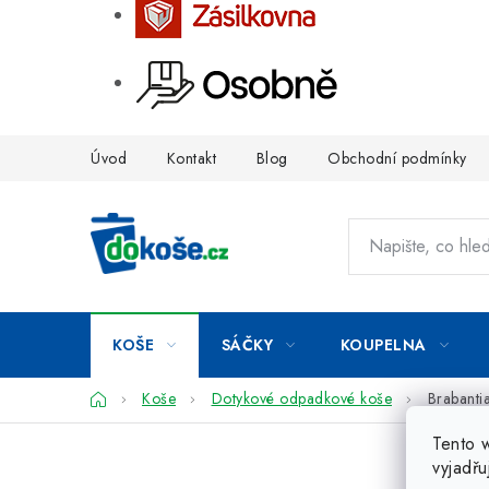
Přejít
Úvod
Kontakt
Blog
Obchodní podmínky
na
obsah
KOŠE
SÁČKY
KOUPELNA
Domů
Koše
Dotykové odpadkové koše
Brabanti
Tento 
vyjadřu