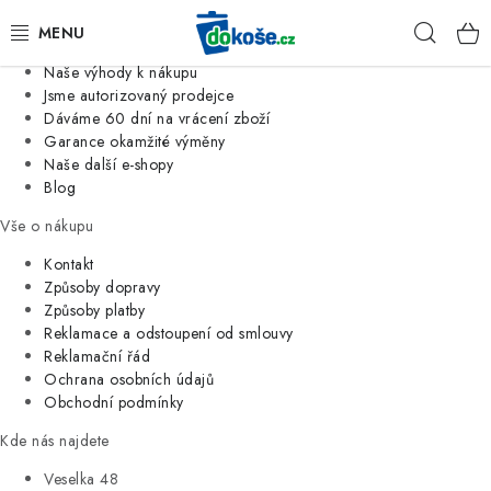
Informace o nás
Hleda
Jsme tradiční česká firma
Naše výhody k nákupu
KOŠE
Jsme autorizovaný prodejce
Dáváme 60 dní na vrácení zboží
Garance okamžité výměny
SÁČKY
Naše další e-shopy
Blog
KOUPELNA
Vše o nákupu
KUCHYNĚ
Kontakt
Způsoby dopravy
Způsoby platby
ORGANIZACE
Reklamace a odstoupení od smlouvy
Reklamační řád
DOMÁCNOST
Ochrana osobních údajů
Obchodní podmínky
ÚKLID
Kde nás najdete
Veselka 48