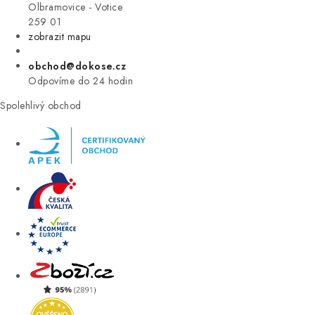
VÝPRODEJ
Olbramovice - Votice
259 01
zobrazit mapu
ZNAČKY
obchod@dokose.cz
Úvod
Kontakt
Blog
Obchodní podmínky
Odpovíme do 24 hodin
Moje objednávka
Spolehlivý obchod