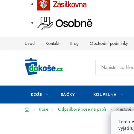
Přejít
Úvod
Kontakt
Blog
Obchodní podmínky
na
obsah
KOŠE
SÁČKY
KOUPELNA
Domů
Koše
Odpadkové koše na papír
Plastové
Tento 
vyjadřu