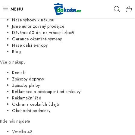
Informace o nás
Hleda
Jsme tradiční česká firma
Naše výhody k nákupu
KOŠE
Jsme autorizovaný prodejce
Dáváme 60 dní na vrácení zboží
Garance okamžité výměny
SÁČKY
Naše další e-shopy
Blog
KOUPELNA
Vše o nákupu
KUCHYNĚ
Kontakt
Způsoby dopravy
Způsoby platby
ORGANIZACE
Reklamace a odstoupení od smlouvy
Reklamační řád
DOMÁCNOST
Ochrana osobních údajů
Obchodní podmínky
ÚKLID
Kde nás najdete
Veselka 48