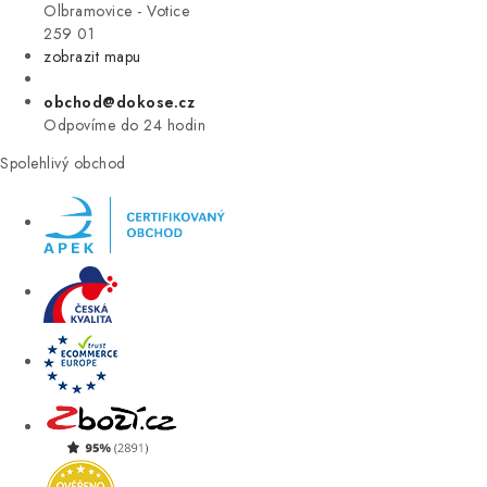
VÝPRODEJ
Olbramovice - Votice
259 01
zobrazit mapu
ZNAČKY
obchod@dokose.cz
Úvod
Kontakt
Blog
Obchodní podmínky
Odpovíme do 24 hodin
Moje objednávka
Spolehlivý obchod