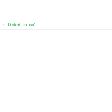
Přejít
na
obsah
Závěsné - na zeď