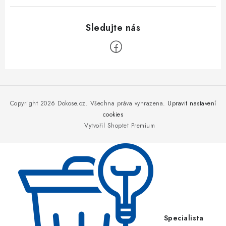
Z
á
p
Copyright 2026
Dokose.cz
. Všechna práva vyhrazena.
Upravit nastavení
a
cookies
Vytvořil Shoptet Premium
t
í
Specialista