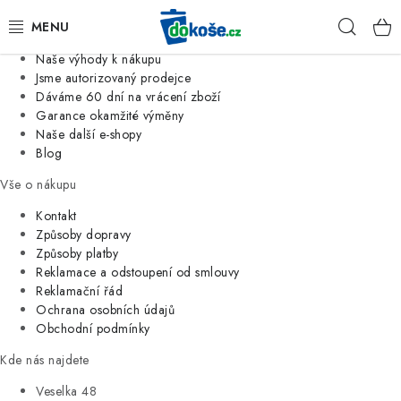
Informace o nás
Hleda
Jsme tradiční česká firma
Naše výhody k nákupu
KOŠE
Jsme autorizovaný prodejce
Dáváme 60 dní na vrácení zboží
Garance okamžité výměny
SÁČKY
Naše další e-shopy
Blog
KOUPELNA
Vše o nákupu
KUCHYNĚ
Kontakt
Způsoby dopravy
Způsoby platby
ORGANIZACE
Reklamace a odstoupení od smlouvy
Reklamační řád
DOMÁCNOST
Ochrana osobních údajů
Obchodní podmínky
ÚKLID
Kde nás najdete
Veselka 48