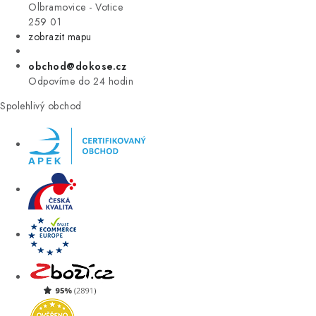
VÝPRODEJ
Olbramovice - Votice
259 01
zobrazit mapu
ZNAČKY
obchod@dokose.cz
Úvod
Kontakt
Blog
Obchodní podmínky
Odpovíme do 24 hodin
Moje objednávka
Spolehlivý obchod