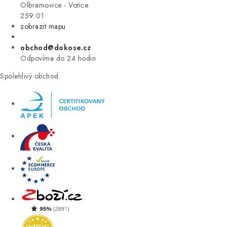
VÝPRODEJ
Olbramovice - Votice
259 01
zobrazit mapu
ZNAČKY
obchod@dokose.cz
Úvod
Kontakt
Blog
Obchodní podmínky
Odpovíme do 24 hodin
Moje objednávka
Spolehlivý obchod