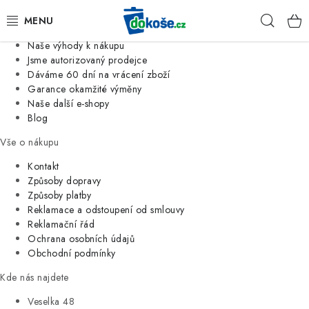
Informace o nás
Hleda
Jsme tradiční česká firma
Naše výhody k nákupu
KOŠE
Jsme autorizovaný prodejce
Dáváme 60 dní na vrácení zboží
Garance okamžité výměny
SÁČKY
Naše další e-shopy
Blog
KOUPELNA
Vše o nákupu
KUCHYNĚ
Kontakt
Způsoby dopravy
Způsoby platby
ORGANIZACE
Reklamace a odstoupení od smlouvy
Reklamační řád
DOMÁCNOST
Ochrana osobních údajů
Obchodní podmínky
ÚKLID
Kde nás najdete
Veselka 48