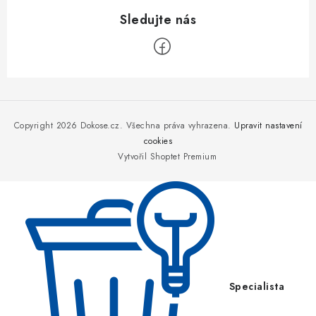
Z
á
p
Copyright 2026
Dokose.cz
. Všechna práva vyhrazena.
Upravit nastavení
a
cookies
Vytvořil Shoptet Premium
t
í
Specialista