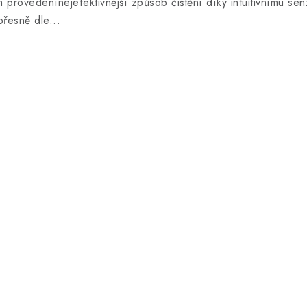
provedenínejefektivnější způsob čištění díky intuitivnímu sen
řesně dle...