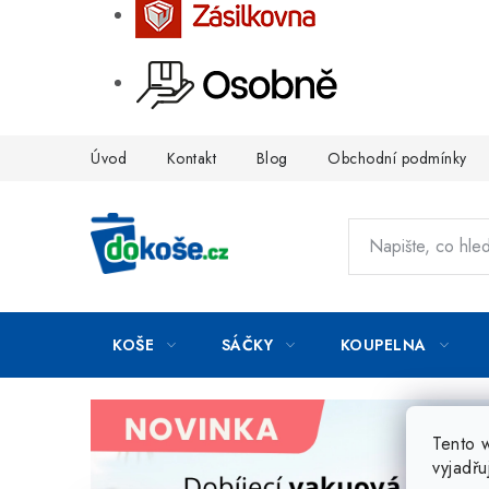
Přejít
Úvod
Kontakt
Blog
Obchodní podmínky
na
obsah
KOŠE
SÁČKY
KOUPELNA
Tento 
vyjadřu