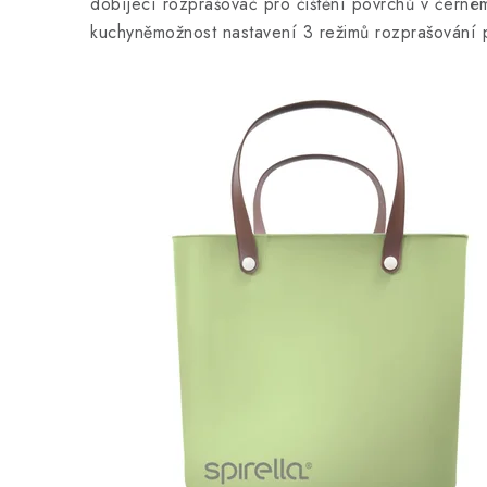
dobíjecí rozprašovač pro čištění povrchů v černém 
kuchyněmožnost nastavení 3 režimů rozprašování p