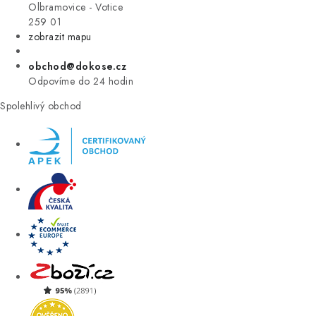
VÝPRODEJ
Olbramovice - Votice
259 01
zobrazit mapu
ZNAČKY
obchod@dokose.cz
Úvod
Kontakt
Blog
Obchodní podmínky
Odpovíme do 24 hodin
Moje objednávka
Spolehlivý obchod