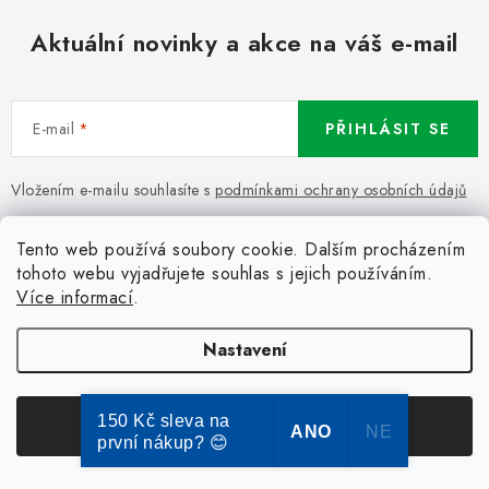
Aktuální novinky a akce na váš e-mail
E-mail
PŘIHLÁSIT SE
Vložením e-mailu souhlasíte s
podmínkami ochrany osobních údajů
Tento web používá soubory cookie. Dalším procházením
tohoto webu vyjadřujete souhlas s jejich používáním.
Pomůžeme vám s výběrem
Více informací
.
Potřebujete s něčím poradit? Jsme tu pro vás!
Nastavení
obchod
@
dokose.cz
+420 773 111 269
150 Kč sleva na
Souhlasím
ANO
NE
první nákup? 😊
+420 773 111 269