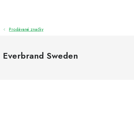
Přejít
na
obsah
Prodávané značky
Everbrand Sweden