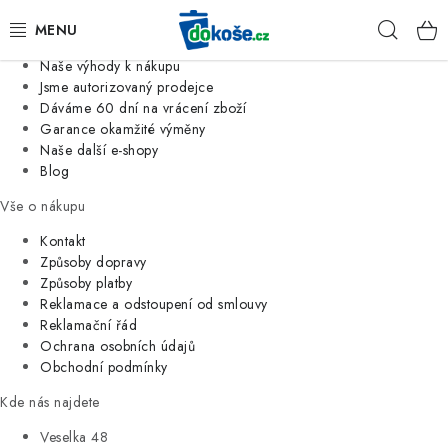
Informace o nás
Hleda
Jsme tradiční česká firma
Naše výhody k nákupu
KOŠE
Jsme autorizovaný prodejce
Dáváme 60 dní na vrácení zboží
Garance okamžité výměny
SÁČKY
Naše další e-shopy
Blog
KOUPELNA
Vše o nákupu
KUCHYNĚ
Kontakt
Způsoby dopravy
Způsoby platby
ORGANIZACE
Reklamace a odstoupení od smlouvy
Reklamační řád
DOMÁCNOST
Ochrana osobních údajů
Obchodní podmínky
ÚKLID
Kde nás najdete
Veselka 48