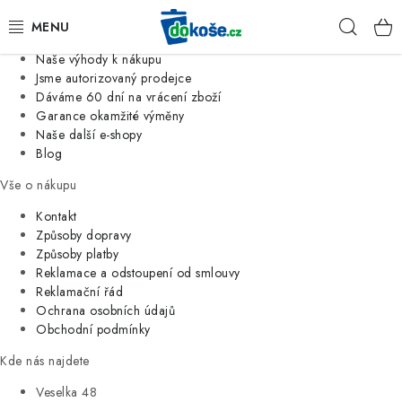
Informace o nás
Hleda
Jsme tradiční česká firma
Naše výhody k nákupu
KOŠE
Jsme autorizovaný prodejce
Dáváme 60 dní na vrácení zboží
Garance okamžité výměny
SÁČKY
Naše další e-shopy
Blog
KOUPELNA
Vše o nákupu
KUCHYNĚ
Kontakt
Způsoby dopravy
Způsoby platby
ORGANIZACE
Reklamace a odstoupení od smlouvy
Reklamační řád
DOMÁCNOST
Ochrana osobních údajů
Obchodní podmínky
ÚKLID
Kde nás najdete
Veselka 48