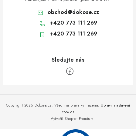
obchod
@
dokose.cz
+420 773 111 269
+420 773 111 269
Z
á
p
Copyright 2026
Dokose.cz
. Všechna práva vyhrazena.
Upravit nastavení
a
cookies
Vytvořil Shoptet Premium
t
í