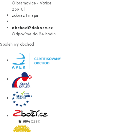
VÝPRODEJ
Olbramovice - Votice
259 01
zobrazit mapu
ZNAČKY
obchod@dokose.cz
Úvod
Kontakt
Blog
Obchodní podmínky
Odpovíme do 24 hodin
Moje objednávka
Spolehlivý obchod