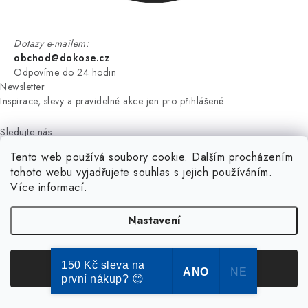
Dotazy e-mailem:
obchod@dokose.cz
Odpovíme do 24 hodin
Newsletter
Inspirace, slevy a pravidelné akce jen pro přihlášené.
Sledujte nás
Sledujte nás, pro novinky soutěže a další zajímavosti.
Tento web používá soubory cookie. Dalším procházením
tohoto webu vyjadřujete souhlas s jejich používáním.
Více informací
.
Nastavení
NIKARO, s.r.o.
- Dokoše.cz, Veselka 48, 259 01 Olbramovice -
Votice, ČESKÁ REPUBLIKA
150 Kč sleva na
Souhlasím
ANO
NE
Podle zákona o evidenci tržeb je prodávající povinen vystavit
první nákup? 😊
kupujícímu účtenku.
Zároveň je povinen zaevidovat přijatou tržbu u správce daně online; v