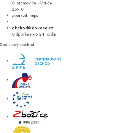
VÝPRODEJ
Olbramovice - Votice
259 01
zobrazit mapu
ZNAČKY
obchod@dokose.cz
Úvod
Kontakt
Blog
Obchodní podmínky
Odpovíme do 24 hodin
Moje objednávka
Spolehlivý obchod