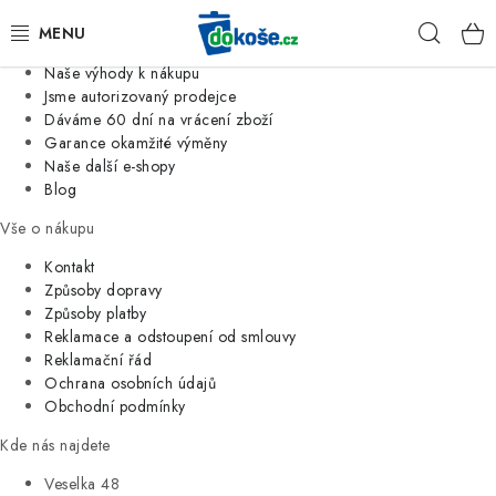
Informace o nás
Hleda
Jsme tradiční česká firma
Naše výhody k nákupu
KOŠE
Jsme autorizovaný prodejce
Dáváme 60 dní na vrácení zboží
Garance okamžité výměny
SÁČKY
Naše další e-shopy
Blog
KOUPELNA
Vše o nákupu
KUCHYNĚ
Kontakt
Způsoby dopravy
Způsoby platby
ORGANIZACE
Reklamace a odstoupení od smlouvy
Reklamační řád
DOMÁCNOST
Ochrana osobních údajů
Obchodní podmínky
ÚKLID
Kde nás najdete
Veselka 48