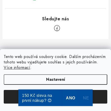
Z
á
p
Tento web používá soubory cookie. Dalším procházením
Copyright 2026
Dokose.cz
. Všechna práva vyhrazena.
Upravit nastavení
a
tohoto webu vyjadřujete souhlas s jejich používáním.
cookies
Více informací
.
Vytvořil Shoptet Premium
t
í
Nastavení
150 Kč sleva na
Souhlasím
ANO
NE
první nákup? 😊