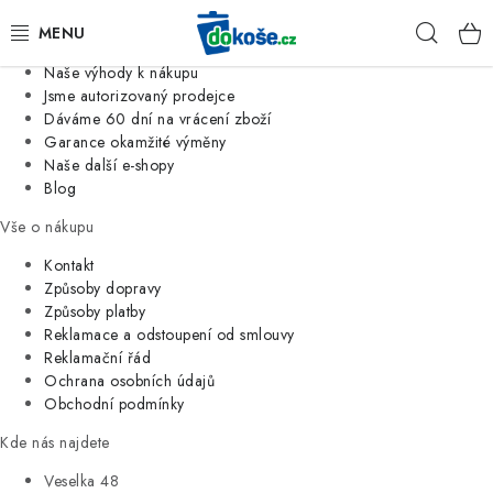
Informace o nás
Hleda
Jsme tradiční česká firma
Naše výhody k nákupu
KOŠE
Jsme autorizovaný prodejce
Dáváme 60 dní na vrácení zboží
Garance okamžité výměny
SÁČKY
Naše další e-shopy
Blog
KOUPELNA
Vše o nákupu
KUCHYNĚ
Kontakt
Způsoby dopravy
Způsoby platby
ORGANIZACE
Reklamace a odstoupení od smlouvy
Reklamační řád
DOMÁCNOST
Ochrana osobních údajů
Obchodní podmínky
ÚKLID
Kde nás najdete
Veselka 48