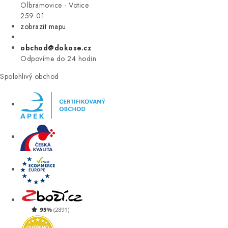
VÝPRODEJ
Olbramovice - Votice
259 01
zobrazit mapu
ZNAČKY
obchod@dokose.cz
Úvod
Kontakt
Blog
Obchodní podmínky
Odpovíme do 24 hodin
Moje objednávka
Spolehlivý obchod