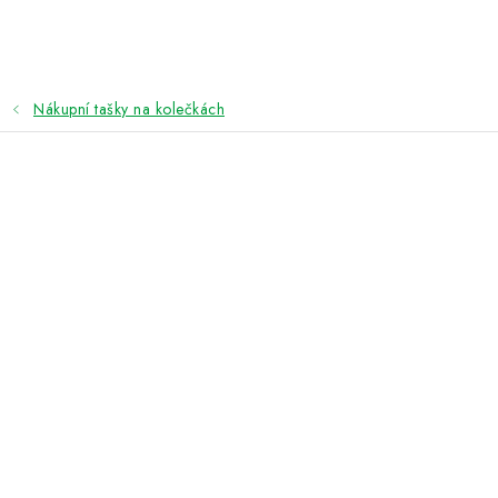
Přejít
na
obsah
Nákupní tašky na kolečkách