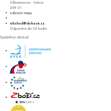
VÝPRODEJ
Olbramovice - Votice
259 01
zobrazit mapu
ZNAČKY
obchod@dokose.cz
Úvod
Kontakt
Blog
Obchodní podmínky
Odpovíme do 24 hodin
Moje objednávka
Spolehlivý obchod