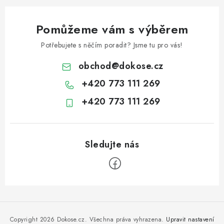
Pomůžeme vám s výběrem
Potřebujete s něčím poradit? Jsme tu pro vás!
obchod
@
dokose.cz
+420 773 111 269
+420 773 111 269
Z
á
p
Copyright 2026
Dokose.cz
. Všechna práva vyhrazena.
Upravit nastavení