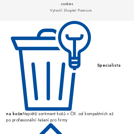
a
cookies
Vytvořil Shoptet Premium
t
í
Specialista
na koše
Největší sortiment košů v ČR: od kompaktních až
po profesionální řešení pro firmy