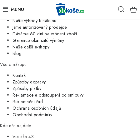
Informace o nás
Hleda
Jsme tradiční česká firma
Naše výhody k nákupu
KOŠE
Jsme autorizovaný prodejce
Dáváme 60 dní na vrácení zboží
Garance okamžité výměny
SÁČKY
Naše další e-shopy
Blog
KOUPELNA
Vše o nákupu
KUCHYNĚ
Kontakt
Způsoby dopravy
Způsoby platby
ORGANIZACE
Reklamace a odstoupení od smlouvy
Reklamační řád
DOMÁCNOST
Ochrana osobních údajů
Obchodní podmínky
ÚKLID
Kde nás najdete
Veselka 48