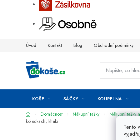
Přejít
Úvod
Kontakt
Blog
Obchodní podmínky
na
obsah
KOŠE
SÁČKY
KOUPELNA
Domů
Domácnost
Nákupní tašky
Nákupní tašky 
kolečkách, khaki
Tento 
vyjadřu