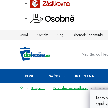
Přejít
Úvod
Kontakt
Blog
Obchodní podmínky
na
obsah
KOŠE
SÁČKY
KOUPELNA
Domů
Koupelna
Protiskluzové podložky
Protisk
Tento 
vyjadřu