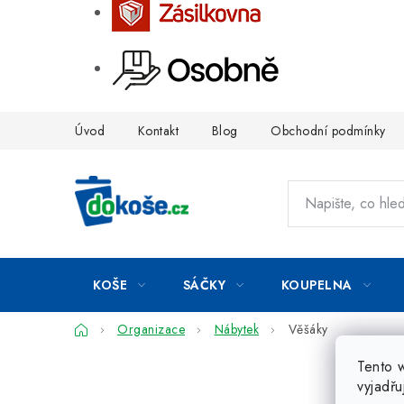
Přejít
Úvod
Kontakt
Blog
Obchodní podmínky
na
obsah
KOŠE
SÁČKY
KOUPELNA
Domů
Organizace
Nábytek
Věšáky
Tento 
vyjadřu