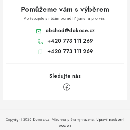
Pomůžeme vám s výběrem
Potřebujete s něčím poradit? Jsme tu pro vás!
obchod
@
dokose.cz
+420 773 111 269
+420 773 111 269
Z
á
p
Copyright 2026
Dokose.cz
. Všechna práva vyhrazena.
Upravit nastavení
a
cookies