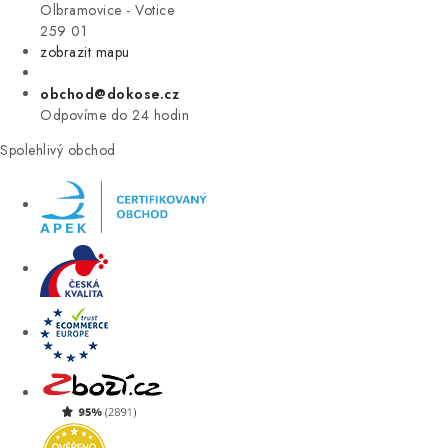
VÝPRODEJ
Olbramovice - Votice
259 01
zobrazit mapu
ZNAČKY
obchod@dokose.cz
Úvod
Kontakt
Blog
Obchodní podmínky
Odpovíme do 24 hodin
Moje objednávka
Spolehlivý obchod