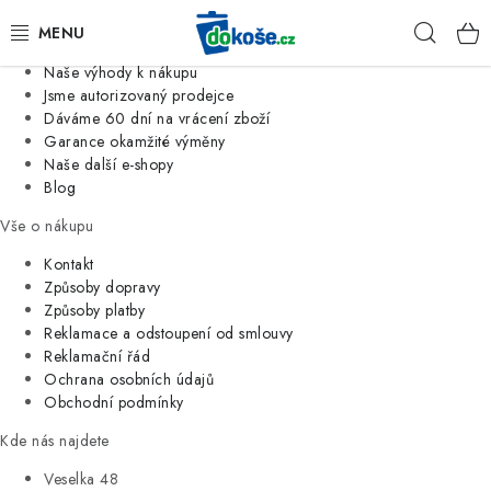
Informace o nás
Hleda
Jsme tradiční česká firma
Naše výhody k nákupu
KOŠE
Jsme autorizovaný prodejce
Dáváme 60 dní na vrácení zboží
Garance okamžité výměny
SÁČKY
Naše další e-shopy
Blog
KOUPELNA
Vše o nákupu
KUCHYNĚ
Kontakt
Způsoby dopravy
Způsoby platby
ORGANIZACE
Reklamace a odstoupení od smlouvy
Reklamační řád
DOMÁCNOST
Ochrana osobních údajů
Obchodní podmínky
ÚKLID
Kde nás najdete
Veselka 48