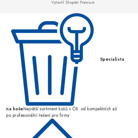
Vytvořil Shoptet Premium
t
í
Specialista
na koše
Největší sortiment košů v ČR: od kompaktních až
po profesionální řešení pro firmy