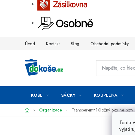
Přejít
Úvod
Kontakt
Blog
Obchodní podmínky
na
obsah
KOŠE
SÁČKY
KOUPELNA
Domů
Organizace
Transparentní úložný box na bot
Tento 
vyjadřu