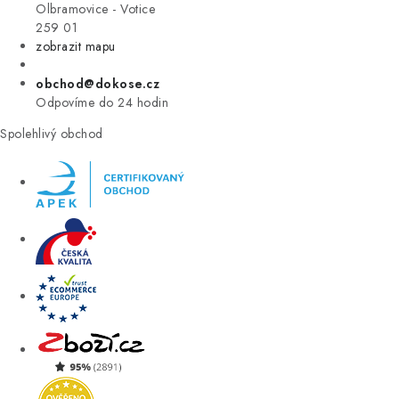
VÝPRODEJ
Olbramovice - Votice
259 01
zobrazit mapu
ZNAČKY
obchod@dokose.cz
Úvod
Kontakt
Blog
Obchodní podmínky
Odpovíme do 24 hodin
Moje objednávka
Spolehlivý obchod