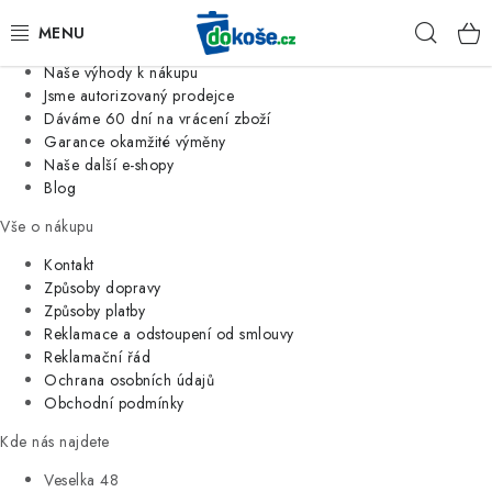
Informace o nás
Hleda
Jsme tradiční česká firma
Naše výhody k nákupu
KOŠE
Jsme autorizovaný prodejce
Dáváme 60 dní na vrácení zboží
Garance okamžité výměny
SÁČKY
Naše další e-shopy
Blog
KOUPELNA
Vše o nákupu
KUCHYNĚ
Kontakt
Způsoby dopravy
Způsoby platby
ORGANIZACE
Reklamace a odstoupení od smlouvy
Reklamační řád
DOMÁCNOST
Ochrana osobních údajů
Obchodní podmínky
ÚKLID
Kde nás najdete
Veselka 48