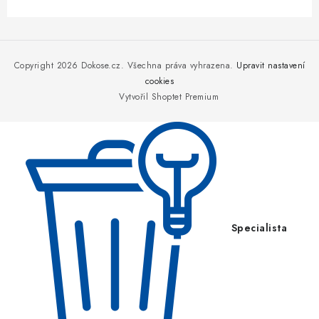
Z
á
p
Copyright 2026
Dokose.cz
. Všechna práva vyhrazena.
Upravit nastavení
a
cookies
Vytvořil Shoptet Premium
t
í
Specialista