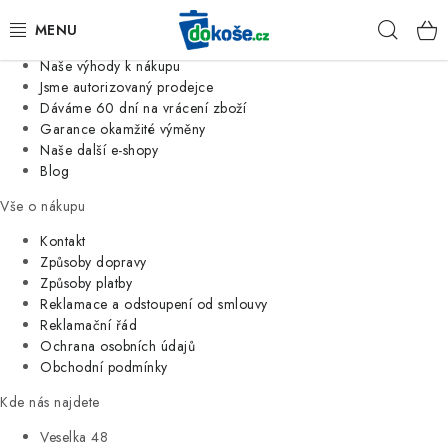
Informace o nás
Hleda
Jsme tradiční česká firma
Naše výhody k nákupu
KOŠE
Jsme autorizovaný prodejce
Dáváme 60 dní na vrácení zboží
Garance okamžité výměny
SÁČKY
Naše další e-shopy
Blog
KOUPELNA
Vše o nákupu
KUCHYNĚ
Kontakt
Způsoby dopravy
Způsoby platby
ORGANIZACE
Reklamace a odstoupení od smlouvy
Reklamační řád
DOMÁCNOST
Ochrana osobních údajů
Obchodní podmínky
ÚKLID
Kde nás najdete
Veselka 48