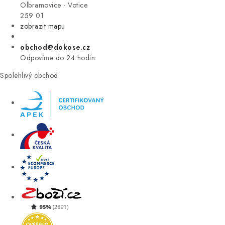
VÝPRODEJ
Olbramovice - Votice
259 01
zobrazit mapu
ZNAČKY
obchod@dokose.cz
Úvod
Kontakt
Blog
Obchodní podmínky
Odpovíme do 24 hodin
Moje objednávka
Spolehlivý obchod