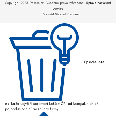
p
Copyright 2026
Dokose.cz
. Všechna práva vyhrazena.
Upravit nastavení
a
cookies
Vytvořil Shoptet Premium
t
í
Specialista
na koše
Největší sortiment košů v ČR: od kompaktních až
po profesionální řešení pro firmy