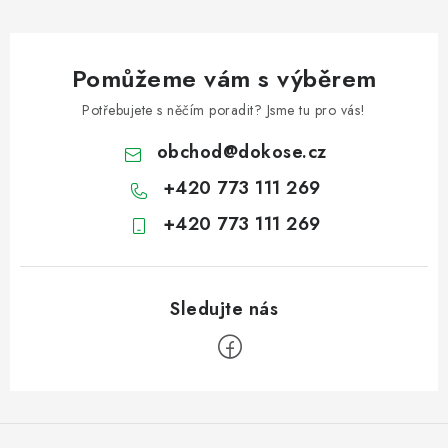
Pomůžeme vám s výběrem
Potřebujete s něčím poradit? Jsme tu pro vás!
obchod
@
dokose.cz
+420 773 111 269
+420 773 111 269
Z
á