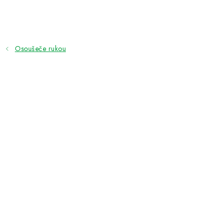
Přejít
na
obsah
Osoušeče rukou