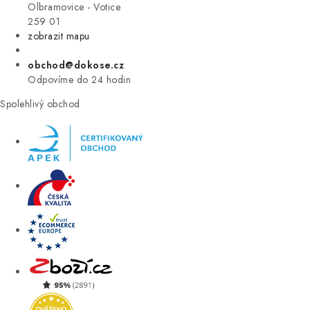
VÝPRODEJ
Olbramovice - Votice
259 01
zobrazit mapu
ZNAČKY
obchod@dokose.cz
Úvod
Kontakt
Blog
Obchodní podmínky
Odpovíme do 24 hodin
Moje objednávka
Spolehlivý obchod