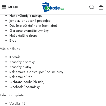
Informace o nás
Hleda
Jsme tradiční česká firma
Naše výhody k nákupu
KOŠE
Jsme autorizovaný prodejce
Dáváme 60 dní na vrácení zboží
Garance okamžité výměny
SÁČKY
Naše další e-shopy
Blog
KOUPELNA
Vše o nákupu
KUCHYNĚ
Kontakt
Způsoby dopravy
Způsoby platby
ORGANIZACE
Reklamace a odstoupení od smlouvy
Reklamační řád
DOMÁCNOST
Ochrana osobních údajů
Obchodní podmínky
ÚKLID
Kde nás najdete
Veselka 48