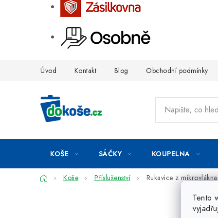
Přejít
Úvod
Kontakt
Blog
Obchodní podmínky
na
obsah
KOŠE
SÁČKY
KOUPELNA
Domů
Koše
Příslušenství
Rukavice z mikrovlákna
Tento 
vyjadřu