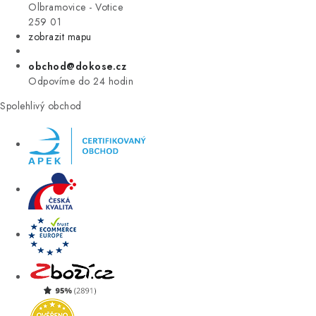
VÝPRODEJ
Olbramovice - Votice
259 01
zobrazit mapu
ZNAČKY
obchod@dokose.cz
Úvod
Kontakt
Blog
Obchodní podmínky
Odpovíme do 24 hodin
Moje objednávka
Spolehlivý obchod