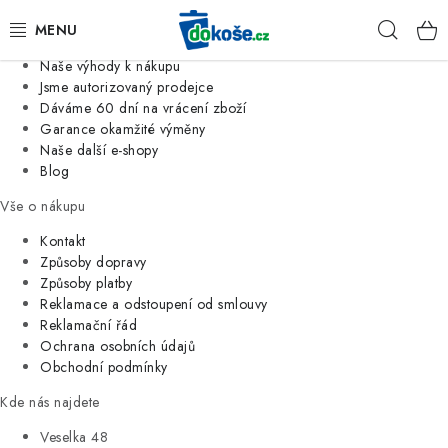
Informace o nás
Hleda
Jsme tradiční česká firma
Naše výhody k nákupu
KOŠE
Jsme autorizovaný prodejce
Dáváme 60 dní na vrácení zboží
Garance okamžité výměny
SÁČKY
Naše další e-shopy
Blog
KOUPELNA
Vše o nákupu
KUCHYNĚ
Kontakt
Způsoby dopravy
Způsoby platby
ORGANIZACE
Reklamace a odstoupení od smlouvy
Reklamační řád
DOMÁCNOST
Ochrana osobních údajů
Obchodní podmínky
ÚKLID
Kde nás najdete
Veselka 48