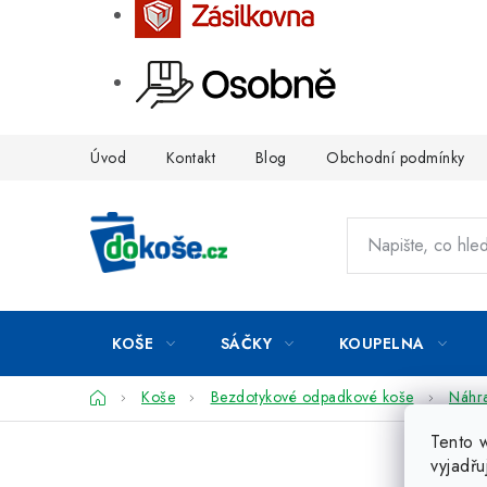
Přejít
Úvod
Kontakt
Blog
Obchodní podmínky
na
obsah
KOŠE
SÁČKY
KOUPELNA
Domů
Koše
Bezdotykové odpadkové koše
Náhra
Tento 
vyjadřu