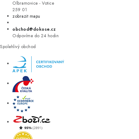
VÝPRODEJ
Olbramovice - Votice
259 01
zobrazit mapu
ZNAČKY
obchod@dokose.cz
Úvod
Kontakt
Blog
Obchodní podmínky
Odpovíme do 24 hodin
Moje objednávka
Spolehlivý obchod