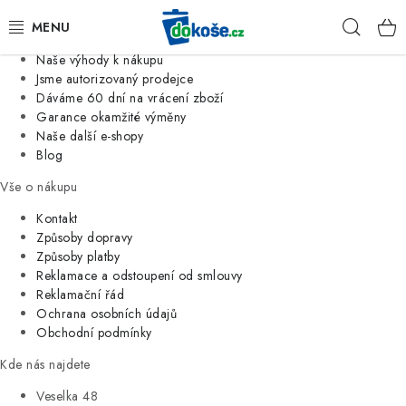
Informace o nás
Hleda
Jsme tradiční česká firma
Naše výhody k nákupu
KOŠE
Jsme autorizovaný prodejce
Dáváme 60 dní na vrácení zboží
Garance okamžité výměny
SÁČKY
Naše další e-shopy
Blog
KOUPELNA
Vše o nákupu
KUCHYNĚ
Kontakt
Způsoby dopravy
Způsoby platby
ORGANIZACE
Reklamace a odstoupení od smlouvy
Reklamační řád
DOMÁCNOST
Ochrana osobních údajů
Obchodní podmínky
ÚKLID
Kde nás najdete
Veselka 48