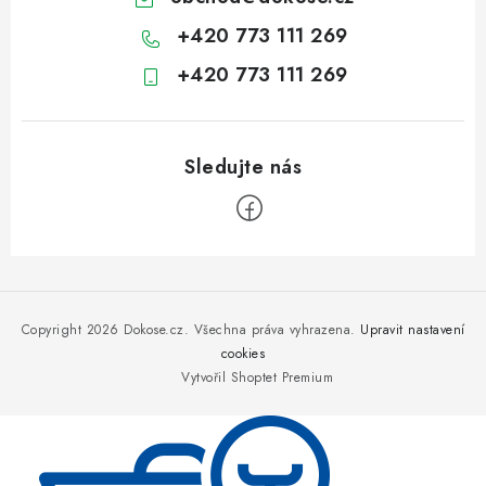
+420 773 111 269
+420 773 111 269
Z
á
p
Copyright 2026
Dokose.cz
. Všechna práva vyhrazena.
Upravit nastavení
a
cookies
Vytvořil Shoptet Premium
t
í