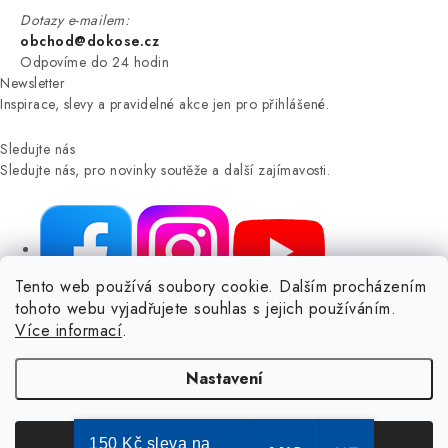
Dotazy e-mailem:
obchod@dokose.cz
Odpovíme do 24 hodin
Newsletter
Inspirace, slevy a pravidelné akce jen pro přihlášené.
Sledujte nás
Sledujte nás, pro novinky soutěže a další zajímavosti.
Tento web používá soubory cookie. Dalším procházením
tohoto webu vyjadřujete souhlas s jejich používáním.
NIKARO, s.r.o.
- Dokoše.cz, Veselka 48, 259 01 Olbramovice -
Více informací
.
Votice, ČESKÁ REPUBLIKA
Podle zákona o evidenci tržeb je prodávající povinen vystavit
Nastavení
kupujícímu účtenku.
Zároveň je povinen zaevidovat přijatou tržbu u správce daně online; v
případě technického výpadku pak nejpozději do 48 hodin.
150 Kč sleva na