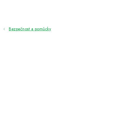
Přejít
na
obsah
Bezpečnost a pomůcky