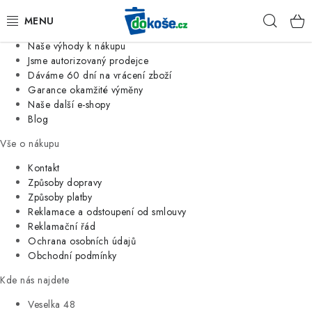
Informace o nás
Hleda
Jsme tradiční česká firma
Naše výhody k nákupu
KOŠE
Jsme autorizovaný prodejce
Dáváme 60 dní na vrácení zboží
Garance okamžité výměny
SÁČKY
Naše další e-shopy
Blog
KOUPELNA
Vše o nákupu
KUCHYNĚ
Kontakt
Způsoby dopravy
Způsoby platby
ORGANIZACE
Reklamace a odstoupení od smlouvy
Reklamační řád
DOMÁCNOST
Ochrana osobních údajů
Obchodní podmínky
ÚKLID
Kde nás najdete
Veselka 48