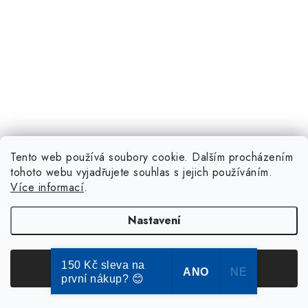
Tento web používá soubory cookie. Dalším procházením
tohoto webu vyjadřujete souhlas s jejich používáním.
Více informací
.
Nastavení
Aktuální novinky a akce na váš e-mail
150 Kč sleva na
Souhlasím
ANO
NE
první nákup? 😊
E-mail
PŘIHLÁSIT SE