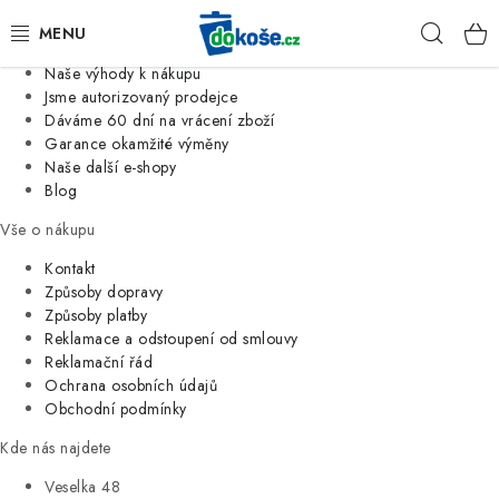
Informace o nás
Hleda
Jsme tradiční česká firma
Naše výhody k nákupu
KOŠE
Jsme autorizovaný prodejce
Dáváme 60 dní na vrácení zboží
Garance okamžité výměny
SÁČKY
Naše další e-shopy
Blog
KOUPELNA
Vše o nákupu
KUCHYNĚ
Kontakt
Způsoby dopravy
Způsoby platby
ORGANIZACE
Reklamace a odstoupení od smlouvy
Reklamační řád
DOMÁCNOST
Ochrana osobních údajů
Obchodní podmínky
ÚKLID
Kde nás najdete
Veselka 48