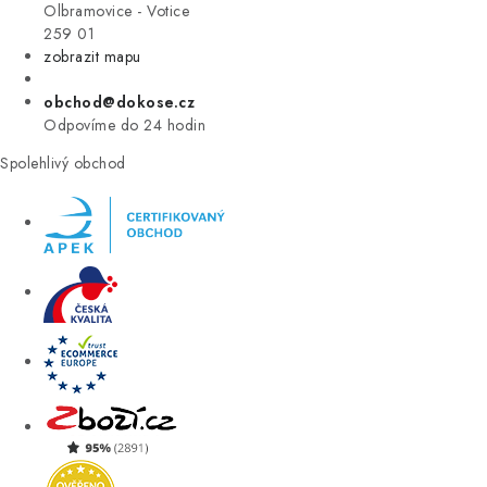
VÝPRODEJ
Olbramovice - Votice
259 01
zobrazit mapu
ZNAČKY
obchod@dokose.cz
Úvod
Kontakt
Blog
Obchodní podmínky
Odpovíme do 24 hodin
Moje objednávka
Spolehlivý obchod