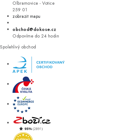
VÝPRODEJ
Olbramovice - Votice
259 01
zobrazit mapu
ZNAČKY
obchod@dokose.cz
Úvod
Kontakt
Blog
Obchodní podmínky
Odpovíme do 24 hodin
Moje objednávka
Spolehlivý obchod