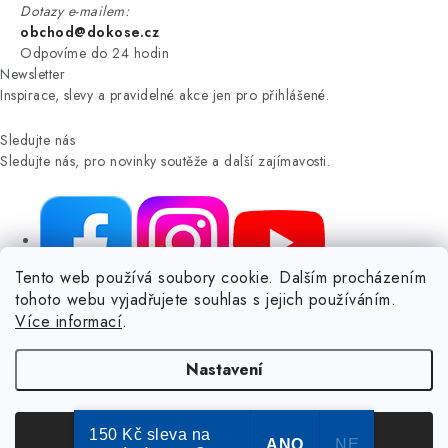
Dotazy e-mailem:
obchod@dokose.cz
Odpovíme do 24 hodin
Newsletter
Inspirace, slevy a pravidelné akce jen pro přihlášené.
Sledujte nás
Sledujte nás, pro novinky soutěže a další zajímavosti.
Tento web používá soubory cookie. Dalším procházením
tohoto webu vyjadřujete souhlas s jejich používáním.
NIKARO, s.r.o.
- Dokoše.cz, Veselka 48, 259 01 Olbramovice -
Více informací
.
Votice, ČESKÁ REPUBLIKA
Podle zákona o evidenci tržeb je prodávající povinen vystavit
Nastavení
kupujícímu účtenku.
Zároveň je povinen zaevidovat přijatou tržbu u správce daně online; v
případě technického výpadku pak nejpozději do 48 hodin.
150 Kč sleva na
Souhlasím
ANO
NE