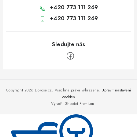
+420 773 111 269
+420 773 111 269
Z
á
p
Copyright 2026
Dokose.cz
. Všechna práva vyhrazena.
Upravit nastavení
a
cookies
Vytvořil Shoptet Premium
t
í