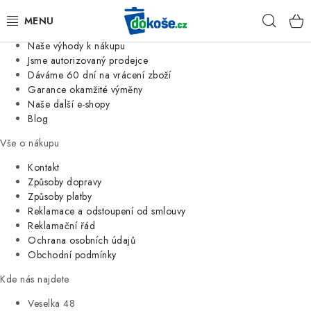
Informace o nás
Hleda
Jsme tradiční česká firma
Naše výhody k nákupu
KOŠE
Jsme autorizovaný prodejce
Dáváme 60 dní na vrácení zboží
Garance okamžité výměny
SÁČKY
Naše další e-shopy
Blog
KOUPELNA
Vše o nákupu
KUCHYNĚ
Kontakt
Způsoby dopravy
Způsoby platby
ORGANIZACE
Reklamace a odstoupení od smlouvy
Reklamační řád
DOMÁCNOST
Ochrana osobních údajů
Obchodní podmínky
ÚKLID
Kde nás najdete
Veselka 48