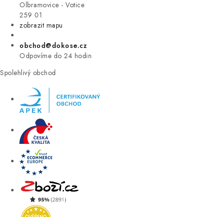
VÝPRODEJ
Olbramovice - Votice
259 01
zobrazit mapu
ZNAČKY
obchod@dokose.cz
Úvod
Kontakt
Blog
Obchodní podmínky
Odpovíme do 24 hodin
Moje objednávka
Spolehlivý obchod