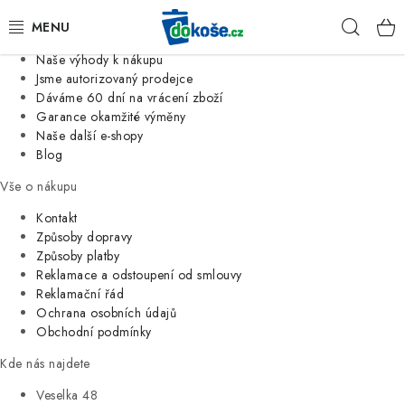
Informace o nás
Hleda
Jsme tradiční česká firma
Naše výhody k nákupu
KOŠE
Jsme autorizovaný prodejce
Dáváme 60 dní na vrácení zboží
Garance okamžité výměny
SÁČKY
Naše další e-shopy
Blog
KOUPELNA
Vše o nákupu
KUCHYNĚ
Kontakt
Způsoby dopravy
Způsoby platby
ORGANIZACE
Reklamace a odstoupení od smlouvy
Reklamační řád
DOMÁCNOST
Ochrana osobních údajů
Obchodní podmínky
ÚKLID
Kde nás najdete
Veselka 48