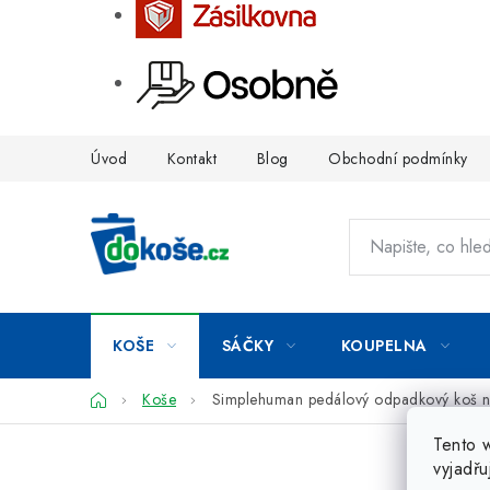
Přejít
Úvod
Kontakt
Blog
Obchodní podmínky
na
obsah
KOŠE
SÁČKY
KOUPELNA
Domů
Koše
Simplehuman pedálový odpadkový koš na
Tento 
vyjadřu