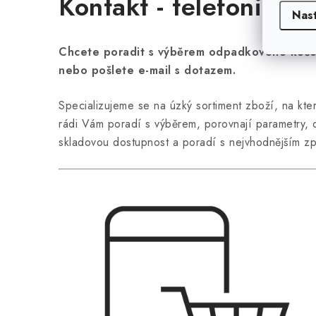
Kontakt - telefonické
Nas
Chcete poradit s výběrem odpadkového koše,
nebo pošlete e-mail s dotazem.
Specializujeme se na úzký sortiment zboží, na kte
rádi Vám poradí s výběrem, porovnají parametry, d
skladovou dostupnost a poradí s nejvhodnějším z