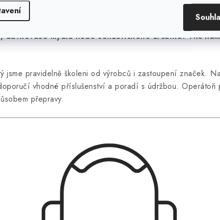
 objednávky a informace
tavení
Souhl
 dávkovače mýdla nebo senzorického zrcátka? Nic nám 
rý jsme pravidelně školeni od výrobců i zastoupení značek. Na
oporučí vhodné příslušenství a poradí s údržbou. Operátoři p
působem přepravy.