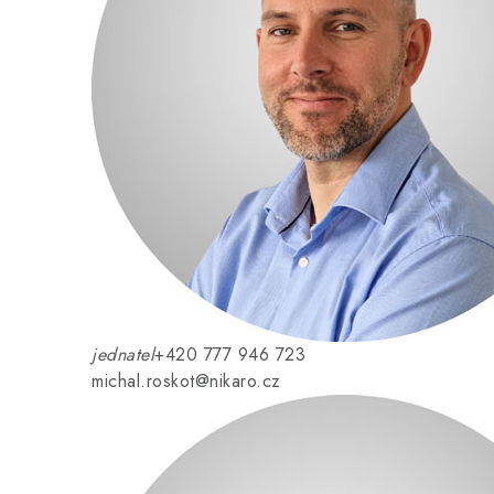
jednatel
+420 777 946 723
michal.roskot@nikaro.cz