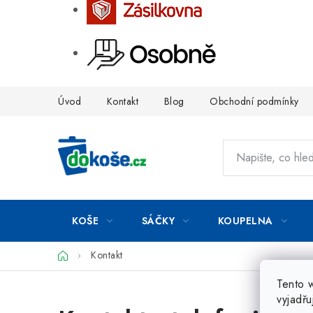
Přejít
Úvod
Kontakt
Blog
Obchodní podmínky
na
obsah
KOŠE
SÁČKY
KOUPELNA
Domů
Kontakt
Tento 
vyjadřu