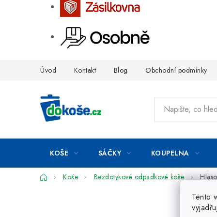
Přejít
Úvod
Kontakt
Blog
Obchodní podmínky
na
obsah
KOŠE
SÁČKY
KOUPELNA
Domů
Koše
Bezdotykové odpadkové koše
Hlaso
Tento 
vyjadřu