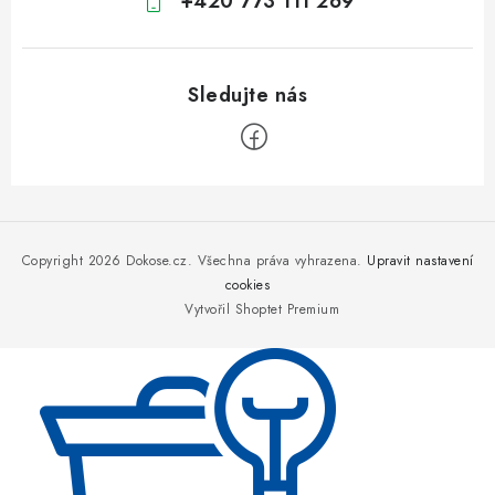
+420 773 111 269
Z
á
p
Copyright 2026
Dokose.cz
. Všechna práva vyhrazena.
Upravit nastavení
a
cookies
Vytvořil Shoptet Premium
t
í