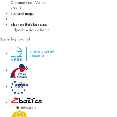
VÝPRODEJ
Olbramovice - Votice
259 01
zobrazit mapu
ZNAČKY
obchod@dokose.cz
Úvod
Kontakt
Blog
Obchodní podmínky
Odpovíme do 24 hodin
Moje objednávka
Spolehlivý obchod