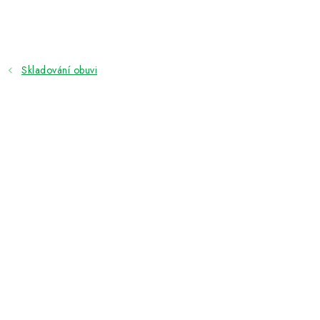
Přejít
na
obsah
Skladování obuvi