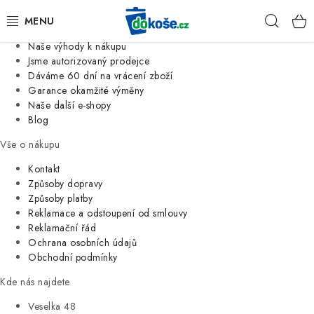
Informace o nás
Hleda
Jsme tradiční česká firma
Naše výhody k nákupu
KOŠE
Jsme autorizovaný prodejce
Dáváme 60 dní na vrácení zboží
Garance okamžité výměny
SÁČKY
Naše další e-shopy
Blog
KOUPELNA
Vše o nákupu
KUCHYNĚ
Kontakt
Způsoby dopravy
Způsoby platby
ORGANIZACE
Reklamace a odstoupení od smlouvy
Reklamační řád
DOMÁCNOST
Ochrana osobních údajů
Obchodní podmínky
ÚKLID
Kde nás najdete
Veselka 48