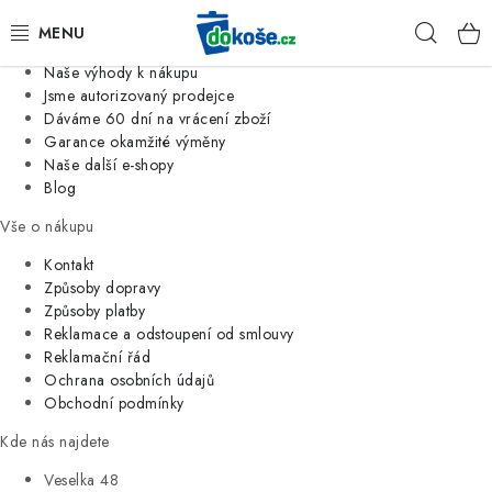
Informace o nás
Hleda
Jsme tradiční česká firma
Naše výhody k nákupu
KOŠE
Jsme autorizovaný prodejce
Dáváme 60 dní na vrácení zboží
Garance okamžité výměny
SÁČKY
Naše další e-shopy
Blog
KOUPELNA
Vše o nákupu
KUCHYNĚ
Kontakt
Způsoby dopravy
Způsoby platby
ORGANIZACE
Reklamace a odstoupení od smlouvy
Reklamační řád
DOMÁCNOST
Ochrana osobních údajů
Obchodní podmínky
ÚKLID
Kde nás najdete
Veselka 48