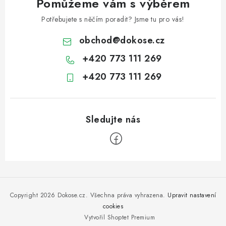
Pomůžeme vám s výběrem
Potřebujete s něčím poradit? Jsme tu pro vás!
obchod
@
dokose.cz
+420 773 111 269
+420 773 111 269
Z
á
p
Copyright 2026
Dokose.cz
. Všechna práva vyhrazena.
Upravit nastavení
a
cookies
Vytvořil Shoptet Premium
t