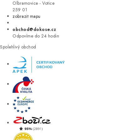
VÝPRODEJ
Olbramovice - Votice
259 01
zobrazit mapu
ZNAČKY
obchod@dokose.cz
Úvod
Kontakt
Blog
Obchodní podmínky
Odpovíme do 24 hodin
Moje objednávka
Spolehlivý obchod