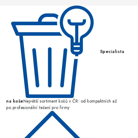
í
Specialista
na koše
Největší sortiment košů v ČR: od kompaktních až
po profesionální řešení pro firmy