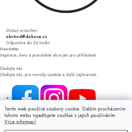
Dotazy e-mailem:
obchod@dokose.cz
Odpovíme do 24 hodin
Newsletter
Inspirace, slevy a pravidelné akce jen pro přihlášené.
Sledujte nás
Sledujte nás, pro novinky soutěže a další zajímavosti.
Tento web používá soubory cookie. Dalším procházením
tohoto webu vyjadřujete souhlas s jejich používáním.
NIKARO, s.r.o.
- Dokoše.cz, Veselka 48, 259 01 Olbramovice -
Více informací
.
Votice, ČESKÁ REPUBLIKA
Podle zákona o evidenci tržeb je prodávající povinen vystavit