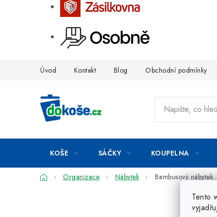
Přejít
Úvod
Kontakt
Blog
Obchodní podmínky
na
obsah
KOŠE
SÁČKY
KOUPELNA
Domů
Organizace
Nábytek
Bambusový nábytek
Tento 
vyjadřu