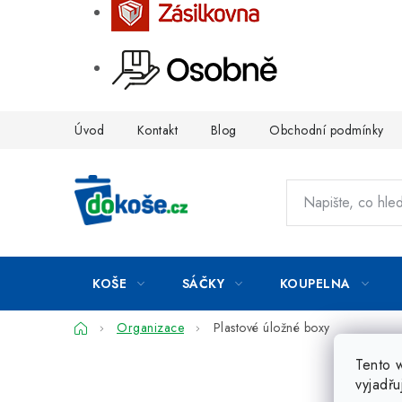
Přejít
Úvod
Kontakt
Blog
Obchodní podmínky
na
obsah
KOŠE
SÁČKY
KOUPELNA
Domů
Organizace
Plastové úložné boxy
Tento 
vyjadřu